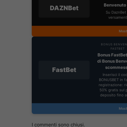
Benvenuto 
DAZNBet
Su DaznBet 
versament
Most
BONUS BENVE
FASTBET
Bonus FastBet
di Bonus Benv
scommes
FastBet
Inserisci il co
BONUSBET in fa
registrazione: ric
50% gratis sul 
deposito fino 
Most
I commenti sono chiusi.