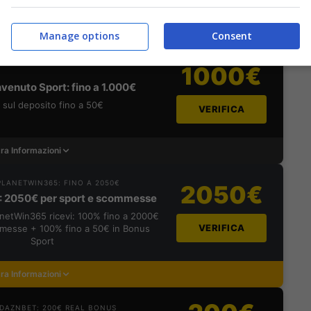
Sport
Manage options
Consent
ra Informazioni
1000€
venuto Sport: fino a 1.000€
sul deposito fino a 50€
VERIFICA
ra Informazioni
LANETWIN365: FINO A 2050€
2050€
: 2050€ per sport e scommesse
lanetWin365 ricevi: 100% fino a 2000€
VERIFICA
messe + 100% fino a 50€ in Bonus
Sport
ra Informazioni
DAZNBET: 200€ REAL BONUS