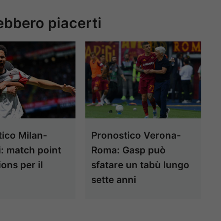
ebbero piacerti
ico Milan-
Pronostico Verona-
i: match point
Roma: Gasp può
ns per il
sfatare un tabù lungo
o
sette anni