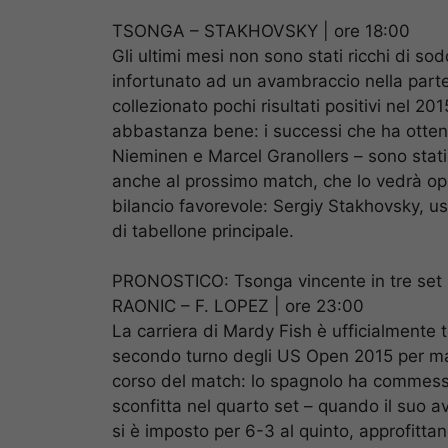
TSONGA – STAKHOVSKY | ore 18:00
Gli ultimi mesi non sono stati ricchi di so
infortunato ad un avambraccio nella parte 
collezionato pochi risultati positivi nel 20
abbastanza bene: i successi che ha ottenu
Nieminen e Marcel Granollers – sono stat
anche al prossimo match, che lo vedrà opp
bilancio favorevole: Sergiy Stakhovsky, usci
di tabellone principale.
PRONOSTICO: Tsonga vincente in tre set 
RAONIC – F. LOPEZ | ore 23:00
La carriera di Mardy Fish è ufficialmente t
secondo turno degli US Open 2015 per man
corso del match: lo spagnolo ha commesso 
sconfitta nel quarto set – quando il suo av
si è imposto per 6-3 al quinto, approfittand