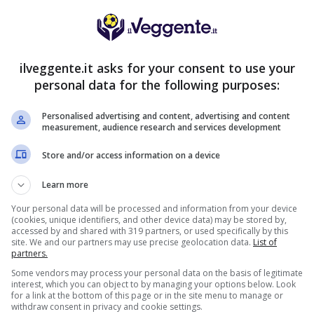
S SPORTBET: 100€ SUBITO
200€
NZA deposito + fino a 50€ di
rimborso
VERIFICA
ilveggente.it asks for your consent to use your
deposito sport + fino a 50€ di bonus
orso sul primo deposito
personal data for the following purposes:
ra Informazioni
Personalised advertising and content, advertising and content
measurement, audience research and services development
2050€
ENVENUTO GOLDBET: 2.050€
Store and/or access information on a device
a 2050€ sport e casino
istrati: 100% fino a 2.000€ in Bonus
Learn more
VERIFICA
0% del primo deposito fino a 50€
Your personal data will be processed and information from your device
(cookies, unique identifiers, and other device data) may be stored by,
ra Informazioni
accessed by and shared with 319 partners, or used specifically by this
site. We and our partners may use precise geolocation data.
List of
partners.
NVENUTO LOTTOMATICA: 2050€
2050€
Some vendors may process your personal data on the basis of legitimate
0€ bonus scommesse e sport
interest, which you can object to by managing your options below. Look
i della piattaforma: 100% fino a 50€ in
for a link at the bottom of this page or in the site menu to manage or
VERIFICA
se + 100% fino a 2000€ in Bonus
withdraw consent in privacy and cookie settings.