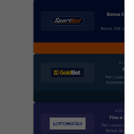
BONU
Bonus 50€ SE
Bonus 50€ senza 
rimb
Most
BONUS B
Fino 
Per i nuovi reg
Scommesse + 5
Most
BONUS BE
Fino a 205
Per i nuovi utent
Bonus Scommes