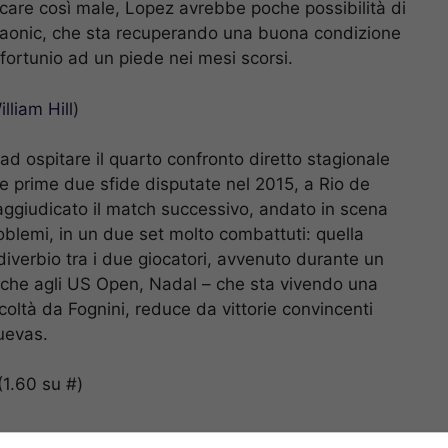
care così male, Lopez avrebbe poche possibilità di
s Raonic, che sta recuperando una buona condizione
fortunio ad un piede nei mesi scorsi.
illiam Hill
)
d ospitare il quarto confronto diretto stagionale
 le prime due sfide disputate nel 2015, a Rio de
 aggiudicato il match successivo, andato in scena
blemi, in un due set molto combattuti: quella
iverbio tra i due giocatori, avvenuto durante un
che agli US Open, Nadal – che sta vivendo una
coltà da Fognini, reduce da vittorie convincenti
uevas.
1.60 su #)