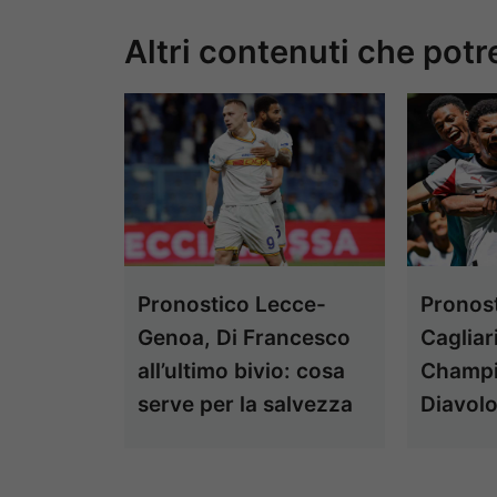
Altri contenuti che potr
Pronostico Lecce-
Pronost
Genoa, Di Francesco
Cagliar
all’ultimo bivio: cosa
Champio
serve per la salvezza
Diavol