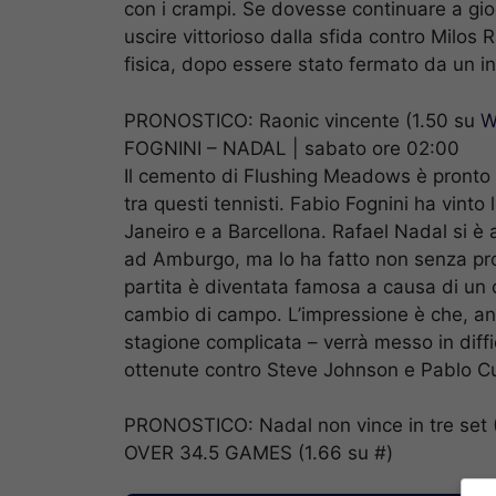
con i crampi. Se dovesse continuare a gio
uscire vittorioso dalla sfida contro Milo
fisica, dopo essere stato fermato da un in
PRONOSTICO: Raonic vincente (1.50 su
W
FOGNINI – NADAL | sabato ore 02:00
Il cemento di Flushing Meadows è pronto a
tra questi tennisti. Fabio Fognini ha vinto
Janeiro e a Barcellona. Rafael Nadal si è
ad Amburgo, ma lo ha fatto non senza pro
partita è diventata famosa a causa di un d
cambio di campo. L’impressione è che, an
stagione complicata – verrà messo in diffi
ottenute contro Steve Johnson e Pablo C
PRONOSTICO: Nadal non vince in tre set (
OVER 34.5 GAMES (1.66 su #)