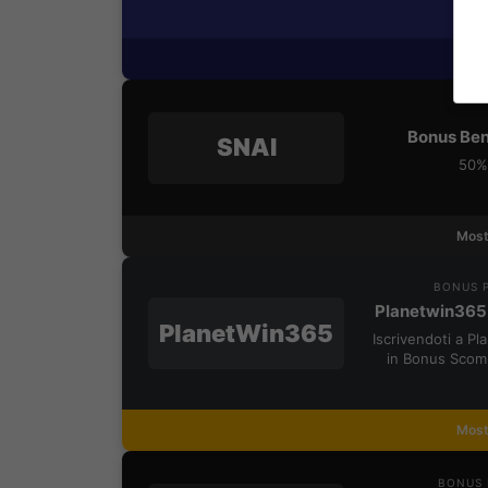
Most
Bonus Ben
SNAI
50% 
Most
BONUS P
Planetwin365
PlanetWin365
Iscrivendoti a P
in Bonus Scom
Most
BONUS 