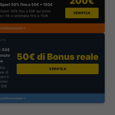
200€
Sport 50% fino a 50€ + 150€
ricevi: 50% fino a 50€ sul primo
VERIFICA
o+ 5€ a settimana fino a 150€
ra Informazioni
NUTO
: 50€
50€ di Bonus reale
enuto
se
dice
VERIFICA
se di
evi il
primo
a 50€
ra Informazioni