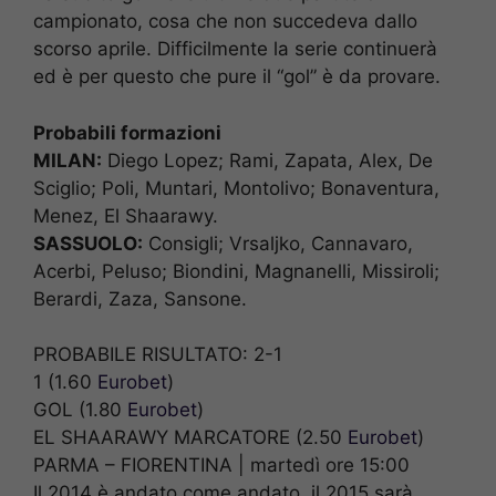
campionato, cosa che non succedeva dallo
scorso aprile. Difficilmente la serie continuerà
ed è per questo che pure il “gol” è da provare.
Probabili formazioni
MILAN:
Diego Lopez; Rami, Zapata, Alex, De
Sciglio; Poli, Muntari, Montolivo; Bonaventura,
Menez, El Shaarawy.
SASSUOLO:
Consigli; Vrsaljko, Cannavaro,
Acerbi, Peluso; Biondini, Magnanelli, Missiroli;
Berardi, Zaza, Sansone.
PROBABILE RISULTATO: 2-1
1 (1.60
Eurobet
)
GOL (1.80
Eurobet
)
EL SHAARAWY MARCATORE (2.50
Eurobet
)
PARMA – FIORENTINA | martedì ore 15:00
Il 2014 è andato come andato, il 2015 sarà