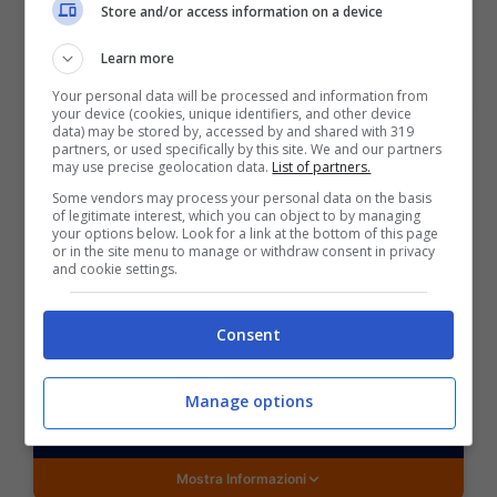
PROBABILE RISULTATO: 0-2
Store and/or access information on a device
2 (2.00,
Eurobet
)
MARIO GOMEZ MARCATORE (2.30,
Eurobet
)
Learn more
Your personal data will be processed and information from
your device (cookies, unique identifiers, and other device
data) may be stored by, accessed by and shared with 319
partners, or used specifically by this site. We and our partners
may use precise geolocation data.
List of partners.
Some vendors may process your personal data on the basis
of legitimate interest, which you can object to by managing
BONUS SPORTBET: 100€ SUBITO
your options below. Look for a link at the bottom of this page
Bonus 50€ SENZA deposito + fino a 50€ di
or in the site menu to manage or withdraw consent in privacy
rimborso
and cookie settings.
Bonus 50€ senza deposito sport + fino a 50€ di
bonus rimborso sul primo deposito
Consent
200€
Manage options
VERIFICA
Mostra Informazioni