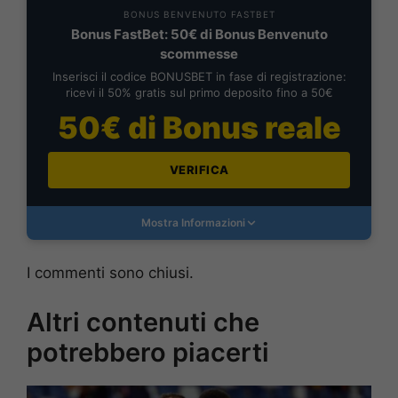
BONUS BENVENUTO FASTBET
Bonus FastBet: 50€ di Bonus Benvenuto
scommesse
Inserisci il codice BONUSBET in fase di registrazione:
ricevi il 50% gratis sul primo deposito fino a 50€
50€ di Bonus reale
VERIFICA
Mostra Informazioni
I commenti sono chiusi.
Altri contenuti che
potrebbero piacerti