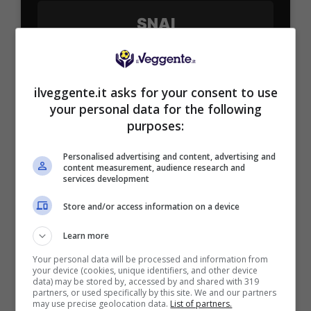
SNAI
Bonus Benvenuto Sport: fino a 1.000€
50% sul deposito fino a 50€
ilveggente.it asks for your consent to use
1000€
your personal data for the following
purposes:
VERIFICA
Personalised advertising and content, advertising and
content measurement, audience research and
services development
Mostra Informazioni
Store and/or access information on a device
PlanetWin365
Learn more
Your personal data will be processed and information from
your device (cookies, unique identifiers, and other device
BONUS PLANETWIN365: FINO A 2050€
data) may be stored by, accessed by and shared with 319
Planetwin365: 2050€ per sport e scommesse
partners, or used specifically by this site. We and our partners
may use precise geolocation data.
List of partners.
Iscrivendoti a PlanetWin365 ricevi: 100% fino a 2000€