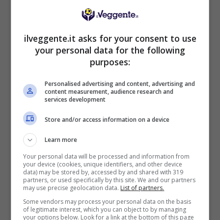
BONUS BENVENUTO LOTTOMATICA: 2050€
Fino a 2050€ bonus scommesse e sport
Per i nuovi utenti della piattaforma: 100% fino a 50€ in
ilveggente.it asks for your consent to use
Bonus Scommesse + 100% fino a 2000€ in Bonus
your personal data for the following
Sport
purposes:
2050€
Personalised advertising and content, advertising and
content measurement, audience research and
VERIFICA
services development
Store and/or access information on a device
Mostra Informazioni
Learn more
SNAI
Your personal data will be processed and information from
your device (cookies, unique identifiers, and other device
data) may be stored by, accessed by and shared with 319
partners, or used specifically by this site. We and our partners
Bonus Benvenuto Sport: fino a 1.000€
may use precise geolocation data.
List of partners.
50% sul deposito fino a 50€
Some vendors may process your personal data on the basis
of legitimate interest, which you can object to by managing
1000€
your options below. Look for a link at the bottom of this page