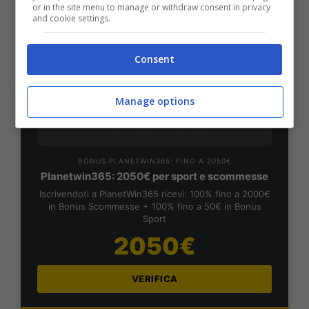
or in the site menu to manage or withdraw consent in privacy
and cookie settings.
VERIFICA
Consent
Mostra Informazioni
Manage options
PlanetWin365
BONUS PLANETWIN365: FINO A 2050€
Planetwin365: 2050€ per sport e scommesse
Iscrivendoti a PlanetWin365 ricevi: 100% fino a 2000€
in Bonus Scommesse + 100% fino a 50€ in Bonus
Sport
2050€
VERIFICA