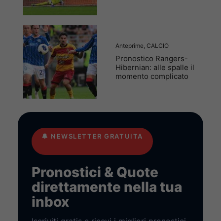
Anteprime
,
CALCIO
Pronostico Rangers-
Hibernian: alle spalle il
momento complicato
🔔
NEWSLETTER GRATUITA
Pronostici & Quote
direttamente nella tua
inbox
Iscriviti gratis e ricevi i migliori pronostici,