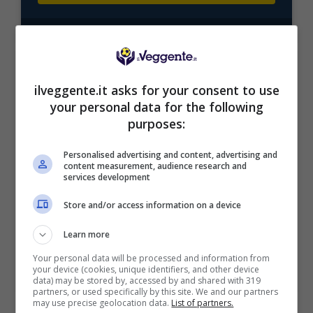
Mostra Informazioni
ilveggente.it asks for your consent to use
your personal data for the following
purposes:
BONUS BENVENUTO LOTTOMATICA: 2050€
Fino a 2050€ bonus scommesse e sport
Per i nuovi utenti della piattaforma: 100% fino a 50€ in
Personalised advertising and content, advertising and
content measurement, audience research and
Bonus Scommesse + 100% fino a 2000€ in Bonus
services development
Sport
2050€
Store and/or access information on a device
Learn more
VERIFICA
Your personal data will be processed and information from
your device (cookies, unique identifiers, and other device
data) may be stored by, accessed by and shared with 319
Mostra Informazioni
partners, or used specifically by this site. We and our partners
may use precise geolocation data.
List of partners.