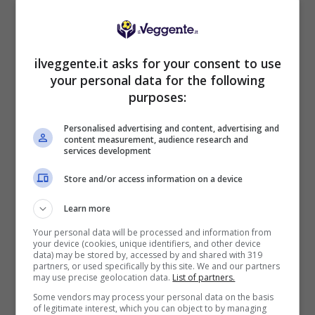
ilveggente.it asks for your consent to use
BONUS BENVENUTO LOTTOMATICA: 2050€
your personal data for the following
Fino a 2050€ bonus scommesse e sport
purposes:
Per i nuovi utenti della piattaforma: 100% fino a 50€ in
Bonus Scommesse + 100% fino a 2000€ in Bonus
Sport
Personalised advertising and content, advertising and
content measurement, audience research and
2050€
services development
Store and/or access information on a device
VERIFICA
Learn more
Mostra Informazioni
Your personal data will be processed and information from
your device (cookies, unique identifiers, and other device
data) may be stored by, accessed by and shared with 319
partners, or used specifically by this site. We and our partners
SNAI
may use precise geolocation data.
List of partners.
Some vendors may process your personal data on the basis
of legitimate interest, which you can object to by managing