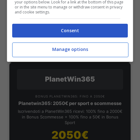
your options below. Look for a link at the bottom of this page
Bonus Benvenuto Sport: fino a 1.000€
or in the site menu to manage or withdraw consent in privacy
50% sul deposito fino a 50€
and cookie settings.
1000€
Consent
VERIFICA
Manage options
Mostra Informazioni
PlanetWin365
BONUS PLANETWIN365: FINO A 2050€
Planetwin365: 2050€ per sport e scommesse
Iscrivendoti a PlanetWin365 ricevi: 100% fino a 2000€
in Bonus Scommesse + 100% fino a 50€ in Bonus
Sport
2050€