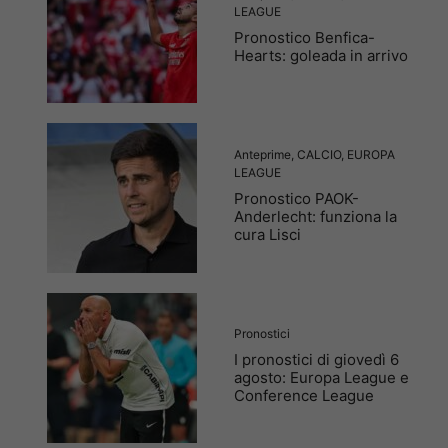
LEAGUE
Pronostico Benfica-
Hearts: goleada in arrivo
Anteprime
,
CALCIO
,
EUROPA
LEAGUE
Pronostico PAOK-
Anderlecht: funziona la
cura Lisci
Pronostici
I pronostici di giovedì 6
agosto: Europa League e
Conference League