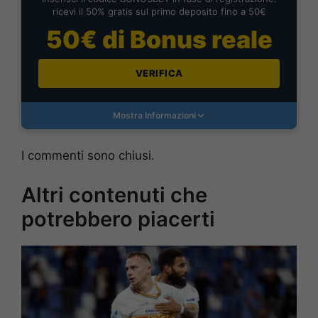
ricevi il 50% gratis sul primo deposito fino a 50€
50€ di Bonus reale
VERIFICA
Mostra Informazioni
I commenti sono chiusi.
Altri contenuti che
potrebbero piacerti