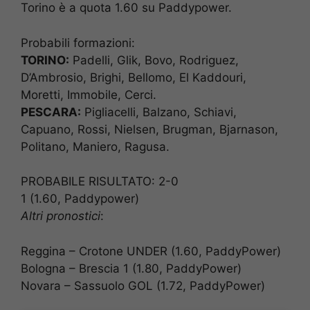
Torino è a quota 1.60 su Paddypower.
Probabili formazioni:
TORINO:
Padelli, Glik, Bovo, Rodriguez,
D’Ambrosio, Brighi, Bellomo, El Kaddouri,
Moretti, Immobile, Cerci.
PESCARA:
Pigliacelli, Balzano, Schiavi,
Capuano, Rossi, Nielsen, Brugman, Bjarnason,
Politano, Maniero, Ragusa.
PROBABILE RISULTATO: 2-0
1 (1.60, Paddypower)
Altri pronostici
:
Reggina – Crotone UNDER (1.60, PaddyPower)
Bologna – Brescia 1 (1.80, PaddyPower)
Novara – Sassuolo GOL (1.72, PaddyPower)