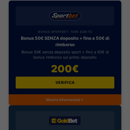
BONUS SPORTBET: 100€ SUBITO
Bonus 50€ SENZA deposito + fino a 50€ di
rimborso
Bonus 50€ senza deposito sport + fino a 50€ di
bonus rimborso sul primo deposito
200€
VERIFICA
Mostra Informazioni