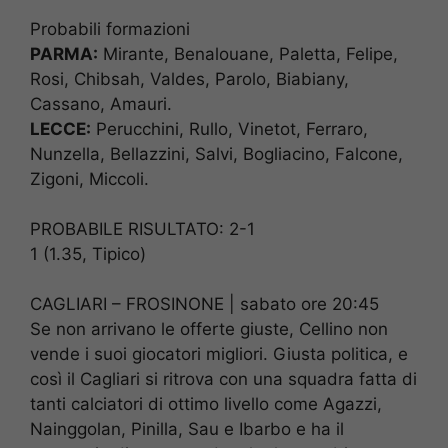
Probabili formazioni
PARMA:
Mirante, Benalouane, Paletta, Felipe,
Rosi, Chibsah, Valdes, Parolo, Biabiany,
Cassano, Amauri.
LECCE:
Perucchini, Rullo, Vinetot, Ferraro,
Nunzella, Bellazzini, Salvi, Bogliacino, Falcone,
Zigoni, Miccoli.
PROBABILE RISULTATO: 2-1
1 (1.35, Tipico)
CAGLIARI – FROSINONE | sabato ore 20:45
Se non arrivano le offerte giuste, Cellino non
vende i suoi giocatori migliori. Giusta politica, e
così il Cagliari si ritrova con una squadra fatta di
tanti calciatori di ottimo livello come Agazzi,
Nainggolan, Pinilla, Sau e Ibarbo e ha il