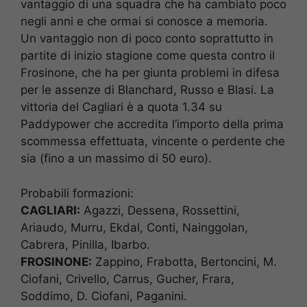
vantaggio di una squadra che ha cambiato poco
negli anni e che ormai si conosce a memoria.
Un vantaggio non di poco conto soprattutto in
partite di inizio stagione come questa contro il
Frosinone, che ha per giunta problemi in difesa
per le assenze di Blanchard, Russo e Blasi. La
vittoria del Cagliari è a quota 1.34 su
Paddypower che accredita l’importo della prima
scommessa effettuata, vincente o perdente che
sia (fino a un massimo di 50 euro).
Probabili formazioni:
CAGLIARI:
Agazzi, Dessena, Rossettini,
Ariaudo, Murru, Ekdal, Conti, Nainggolan,
Cabrera, Pinilla, Ibarbo.
FROSINONE:
Zappino, Frabotta, Bertoncini, M.
Ciofani, Crivello, Carrus, Gucher, Frara,
Soddimo, D. Ciofani, Paganini.