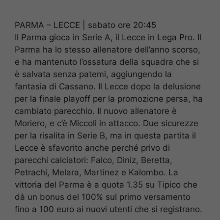
PARMA – LECCE | sabato ore 20:45
Il Parma gioca in Serie A, il Lecce in Lega Pro. Il
Parma ha lo stesso allenatore dell’anno scorso,
e ha mantenuto l’ossatura della squadra che si
è salvata senza patemi, aggiungendo la
fantasia di Cassano. Il Lecce dopo la delusione
per la finale playoff per la promozione persa, ha
cambiato parecchio. Il nuovo allenatore è
Moriero, e c’è Miccoli in attacco. Due sicurezze
per la risalita in Serie B, ma in questa partita il
Lecce è sfavorito anche perché privo di
parecchi calciatori: Falco, Diniz, Beretta,
Petrachi, Melara, Martinez e Kalombo. La
vittoria del Parma è a quota 1.35 su Tipico che
dà un bonus del 100% sul primo versamento
fino a 100 euro ai nuovi utenti che si registrano.