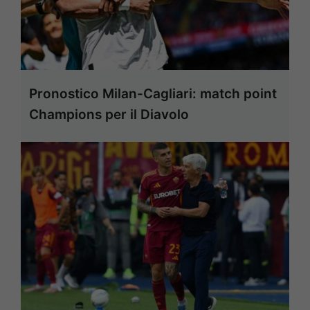
Pronostico Milan-Cagliari: match point
Champions per il Diavolo