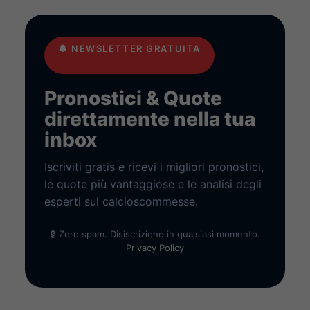
🔔
NEWSLETTER GRATUITA
Pronostici & Quote
direttamente nella tua
inbox
Iscriviti gratis e ricevi i migliori pronostici,
le quote più vantaggiose e le analisi degli
esperti sul calcioscommesse.
🔒 Zero spam. Disiscrizione in qualsiasi momento.
Privacy Policy