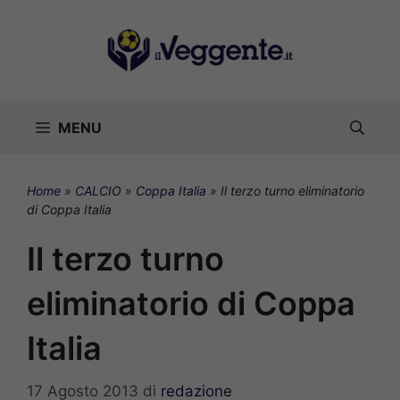
Vai
al
contenuto
MENU
Home
»
CALCIO
»
Coppa Italia
»
Il terzo turno eliminatorio
di Coppa Italia
Il terzo turno
eliminatorio di Coppa
Italia
17 Agosto 2013
di
redazione