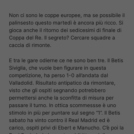
Non ci sono le coppe europee, ma se possibile il
palinsesto questo martedì è ancora più ricco. Si
gioca anche il ritorno dei sedicesimi di finale di
Coppa del Re. Il segreto? Cercare squadre a
caccia di rimonte.
E tra le gare odierne ce ne sono ben tre. Il Betis
Siviglia, che vuole ben figurare in questa
competizione, ha perso 1-0 all’andata dal
Valladolid. Risultato antipatico da rimontare,
visto che gli ospiti segnando potrebbero
permettersi anche la sconfitta di misura per
passare il turno. In ottica scommessse è uno
stimolo in più per puntare sul segno “1”. Il Betis
sabato ha vinto contro il Real Madrid ed è
carico, ospiti privi di Ebert e Manucho. C’è poi la