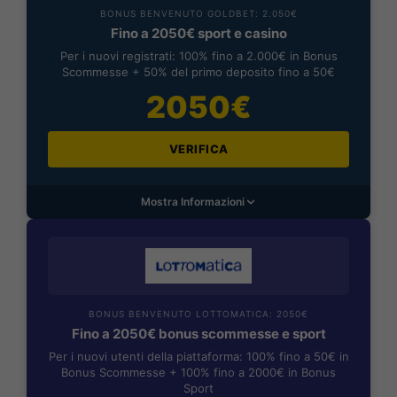
BONUS BENVENUTO GOLDBET: 2.050€
Fino a 2050€ sport e casino
Per i nuovi registrati: 100% fino a 2.000€ in Bonus
Scommesse + 50% del primo deposito fino a 50€
2050€
VERIFICA
Mostra Informazioni
BONUS BENVENUTO LOTTOMATICA: 2050€
Fino a 2050€ bonus scommesse e sport
Per i nuovi utenti della piattaforma: 100% fino a 50€ in
Bonus Scommesse + 100% fino a 2000€ in Bonus
Sport