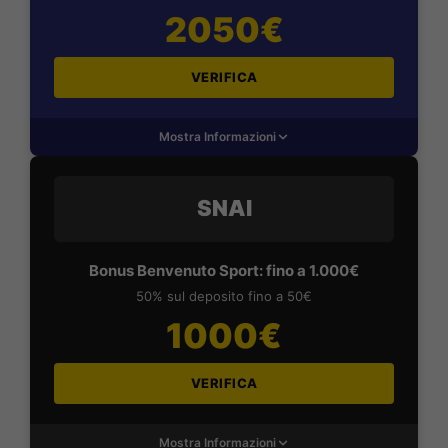
2050€
VERIFICA
Mostra Informazioni
SNAI
Bonus Benvenuto Sport: fino a 1.000€
50% sul deposito fino a 50€
1000€
VERIFICA
Mostra Informazioni