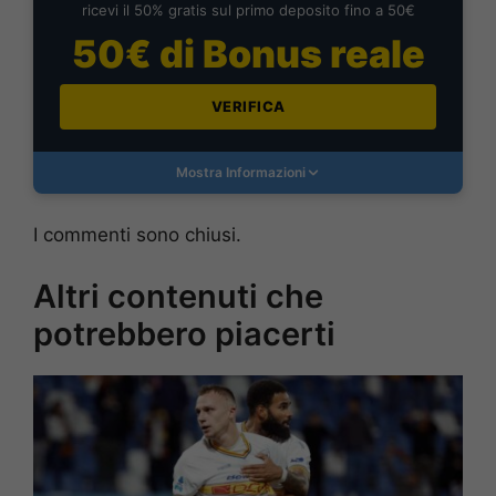
ricevi il 50% gratis sul primo deposito fino a 50€
50€ di Bonus reale
VERIFICA
Mostra Informazioni
I commenti sono chiusi.
Altri contenuti che
potrebbero piacerti