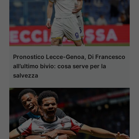
Pronostico Lecce-Genoa, Di Francesco
all’ultimo bivio: cosa serve per la
salvezza