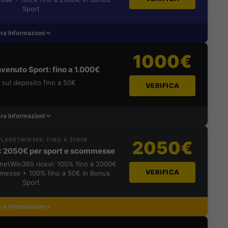
Sport
ra Informazioni
1000€
venuto Sport: fino a 1.000€
sul deposito fino a 50€
VERIFICA
ra Informazioni
LANETWIN365: FINO A 2050€
2050€
: 2050€ per sport e scommesse
lanetWin365 ricevi: 100% fino a 2000€
VERIFICA
messe + 100% fino a 50€ in Bonus
Sport
ra Informazioni