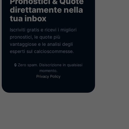
Pronostici & Quote
direttamente nella
tua inbox
Iscriviti gratis e ricevi i migliori
pronostici, le quote più
vantaggiose e le analisi degli
esperti sul calcioscommesse.
🔒 Zero spam. Disiscrizione in qualsiasi
momento.
Privacy Policy