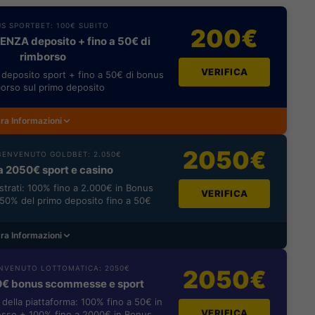
S SPORTBET: 100€ SUBITO
200€
NZA deposito + fino a 50€ di
rimborso
VERIFICA
deposito sport + fino a 50€ di bonus
orso sul primo deposito
ra Informazioni
2050€
ENVENUTO GOLDBET: 2.050€
a 2050€ sport e casino
istrati: 100% fino a 2.000€ in Bonus
VERIFICA
0% del primo deposito fino a 50€
ra Informazioni
NVENUTO LOTTOMATICA: 2050€
2050€
0€ bonus scommesse e sport
i della piattaforma: 100% fino a 50€ in
VERIFICA
se + 100% fino a 2000€ in Bonus