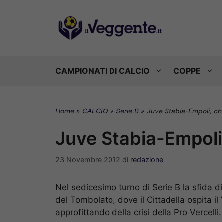
Vai
al
contenuto
CAMPIONATI DI CALCIO
COPPE
Home
»
CALCIO
»
Serie B
»
Juve Stabia-Empoli, chi
Juve Stabia-Empoli,
23 Novembre 2012
di
redazione
Nel sedicesimo turno di Serie B la sfida dir
del Tombolato, dove il Cittadella ospita il
approfittando della crisi della Pro Vercelli.