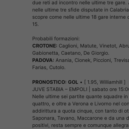
due reti ad incontro nelle ultime tre gare.
nelle ultime tre sfide disputate in Calabri
scopre come nelle ultime 18 gare interne d
15.
Probabili formazioni:
CROTONE:
Caglioni, Matute, Vinetot, Abr
Gabionetta, Caetano, De Giorgio.
PADOVA:
Anania, Cionek, Piccioni, Trevis
Farias, Cutolo.
PRONOSTICO:
GOL
• [ 1.95, Williamhill ]
JUVE STABIA – EMPOLI | sabato ore 15:0
Nelle ultime sei partite quante squadre i
quattro, e oltre a Verona e Livorno nel co
addirittura a quota cinque, con tanto di ot
Saponara, Tavano, Maccarone e da una dife
positivi, resta sempre e comunque allegra.