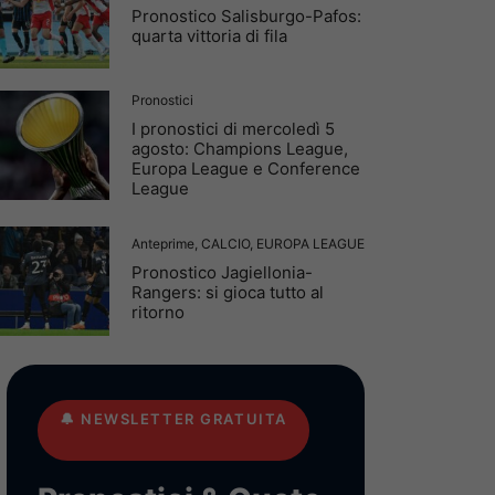
Pronostico Salisburgo-Pafos:
quarta vittoria di fila
Pronostici
I pronostici di mercoledì 5
agosto: Champions League,
Europa League e Conference
League
Anteprime
,
CALCIO
,
EUROPA LEAGUE
Pronostico Jagiellonia-
Rangers: si gioca tutto al
ritorno
🔔
NEWSLETTER GRATUITA