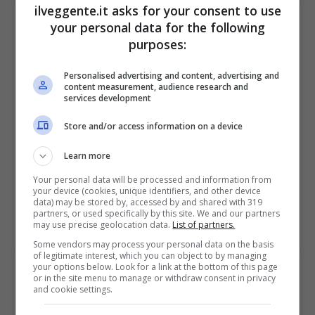
ilveggente.it asks for your consent to use
your personal data for the following
PlanetWin365
purposes:
Personalised advertising and content, advertising and
BONUS PLANETWIN365: FINO A 2050€
content measurement, audience research and
Planetwin365: 2050€ per sport e scommesse
services development
Iscrivendoti a PlanetWin365 ricevi: 100% fino a 2000€
in Bonus Scommesse + 100% fino a 50€ in Bonus
Store and/or access information on a device
Sport
2050€
Learn more
Your personal data will be processed and information from
your device (cookies, unique identifiers, and other device
VERIFICA
data) may be stored by, accessed by and shared with 319
partners, or used specifically by this site. We and our partners
may use precise geolocation data.
List of partners.
Mostra Informazioni
Some vendors may process your personal data on the basis
of legitimate interest, which you can object to by managing
your options below. Look for a link at the bottom of this page
or in the site menu to manage or withdraw consent in privacy
DAZNBet
and cookie settings.