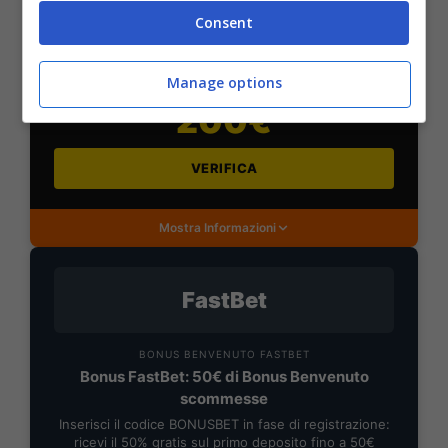
BONUS DAZNBET: 200€ REAL BONUS
Consent
Benvenuto Sport 50% fino a 50€ + 150€
Su DaznBet ricevi: 50% fino a 50€ sul primo
Manage options
versamento+ 5€ a settimana fino a 150€
200€
VERIFICA
Mostra Informazioni
FastBet
BONUS BENVENUTO FASTBET
Bonus FastBet: 50€ di Bonus Benvenuto
scommesse
Inserisci il codice BONUSBET in fase di registrazione:
ricevi il 50% gratis sul primo deposito fino a 50€