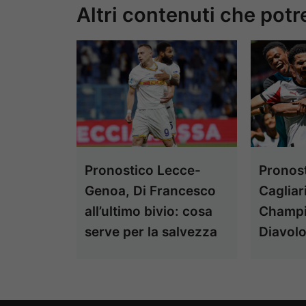
Altri contenuti che potr
Pronostico Lecce-
Pronost
Genoa, Di Francesco
Cagliar
all’ultimo bivio: cosa
Champio
serve per la salvezza
Diavol