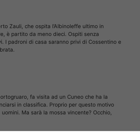
o Zauli, che ospita l’Albinoleffe ultimo in
e, è partito da meno dieci. Ospiti senza
 I padroni di casa saranno privi di Cossentino e
ibrata.
Portogruaro, fa visita ad un Cuneo che ha la
ciarsi in classifica. Proprio per questo motivo
 uomini. Ma sarà la mossa vincente? Occhio,