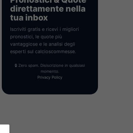
direttamente nella
tua inbox
Iscriviti gratis e ricevi i migliori
pronostici, le quote più
vantaggiose e le analisi degli
esperti sul calcioscommesse.
🔒 Zero spam. Disiscrizione in qualsiasi
momento.
Privacy Policy