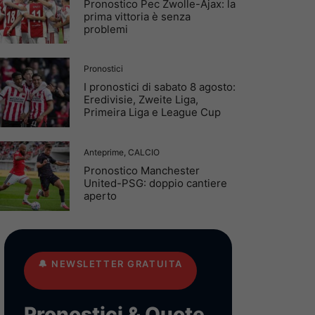
Pronostico Pec Zwolle-Ajax: la
prima vittoria è senza
problemi
Pronostici
I pronostici di sabato 8 agosto:
Eredivisie, Zweite Liga,
Primeira Liga e League Cup
Anteprime
,
CALCIO
Pronostico Manchester
United-PSG: doppio cantiere
aperto
🔔
NEWSLETTER GRATUITA
Pronostici & Quote