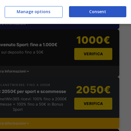
VERIFICA
se + 100% fino a 2000€ in Bonus
Sport
Manage options
Consent
ra Informazioni
1000€
venuto Sport: fino a 1.000€
sul deposito fino a 50€
VERIFICA
ra Informazioni
LANETWIN365: FINO A 2050€
2050€
: 2050€ per sport e scommesse
lanetWin365 ricevi: 100% fino a 2000€
VERIFICA
messe + 100% fino a 50€ in Bonus
Sport
ra Informazioni