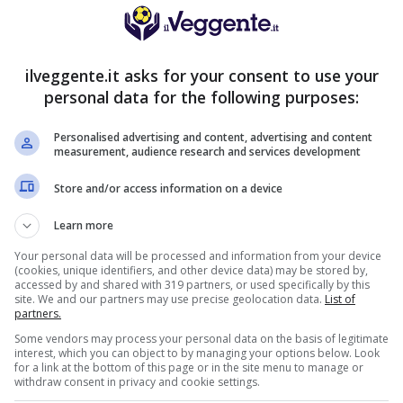
S SPORTBET: 100€ SUBITO
200€
NZA deposito + fino a 50€ di
ilveggente.it asks for your consent to use your
rimborso
personal data for the following purposes:
VERIFICA
deposito sport + fino a 50€ di bonus
orso sul primo deposito
Personalised advertising and content, advertising and content
measurement, audience research and services development
ra Informazioni
Store and/or access information on a device
2050€
ENVENUTO GOLDBET: 2.050€
Learn more
a 2050€ sport e casino
istrati: 100% fino a 2.000€ in Bonus
Your personal data will be processed and information from your device
VERIFICA
(cookies, unique identifiers, and other device data) may be stored by,
0% del primo deposito fino a 50€
accessed by and shared with 319 partners, or used specifically by this
site. We and our partners may use precise geolocation data.
List of
partners.
ra Informazioni
Some vendors may process your personal data on the basis of legitimate
interest, which you can object to by managing your options below. Look
NVENUTO LOTTOMATICA: 2050€
2050€
for a link at the bottom of this page or in the site menu to manage or
0€ bonus scommesse e sport
withdraw consent in privacy and cookie settings.
i della piattaforma: 100% fino a 50€ in