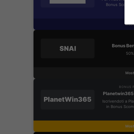
Bonus Scommes
Most
Bonus Ben
SNAI
50% 
Most
BONUS P
Planetwin365
PlanetWin365
Iscrivendoti a P
in Bonus Scom
Most