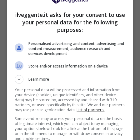
VERIFICA
ilveggente.it asks for your consent to use
your personal data for the following
purposes:
Mostra Informazioni
Personalised advertising and content, advertising and
content measurement, audience research and
PlanetWin365
services development
Store and/or access information on a device
BONUS PLANETWIN365: FINO A 2050€
Planetwin365: 2050€ per sport e scommesse
Learn more
Iscrivendoti a PlanetWin365 ricevi: 100% fino a 2000€
Your personal data will be processed and information from
in Bonus Scommesse + 100% fino a 50€ in Bonus
your device (cookies, unique identifiers, and other device
Sport
data) may be stored by, accessed by and shared with 319
2050€
partners, or used specifically by this site. We and our partners
may use precise geolocation data.
List of partners.
Some vendors may process your personal data on the basis
VERIFICA
of legitimate interest, which you can object to by managing
your options below. Look for a link at the bottom of this page
or in the site menu to manage or withdraw consent in privacy
and cookie settings.