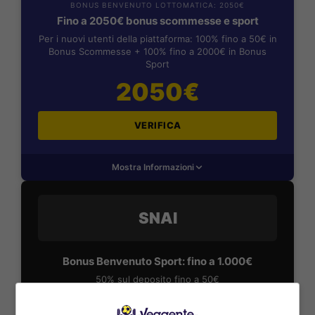
BONUS BENVENUTO LOTTOMATICA: 2050€
Fino a 2050€ bonus scommesse e sport
Per i nuovi utenti della piattaforma: 100% fino a 50€ in
Bonus Scommesse + 100% fino a 2000€ in Bonus
Sport
2050€
VERIFICA
Mostra Informazioni
SNAI
Bonus Benvenuto Sport: fino a 1.000€
50% sul deposito fino a 50€
1000€