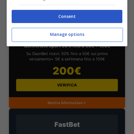
Mostra Informazioni
Consent
DAZNBet
Manage options
BONUS DAZNBET: 200€ REAL BONUS
Benvenuto Sport 50% fino a 50€ + 150€
Su DaznBet ricevi: 50% fino a 50€ sul primo
versamento+ 5€ a settimana fino a 150€
200€
VERIFICA
Mostra Informazioni
FastBet