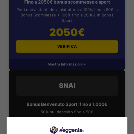
Fino a 2050€ bonus scommesse e sport
Per i nuovi utenti della piattaforma: 100% fino a 50€ in
Bonus Scommesse + 100% fino a 2000€ in Bonus
Sport
2050€
VERIFICA
Mostra Informazioni
SNAI
Bonus Benvenuto Sport: fino a 1.000€
50% sul deposito fino a 50€
1000€