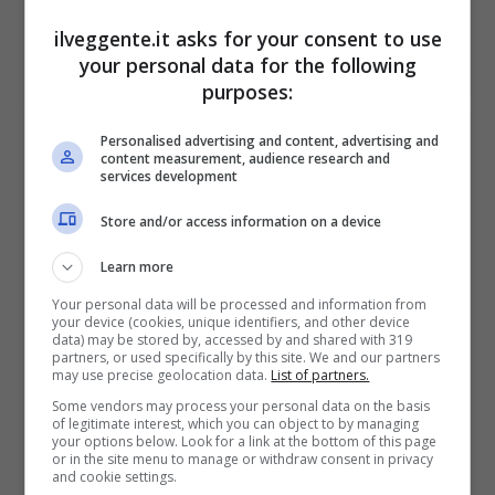
VERIFICA
ilveggente.it asks for your consent to use
your personal data for the following
Mostra Informazioni
purposes:
Personalised advertising and content, advertising and
PlanetWin365
content measurement, audience research and
services development
Store and/or access information on a device
BONUS PLANETWIN365: FINO A 2050€
Planetwin365: 2050€ per sport e scommesse
Learn more
Iscrivendoti a PlanetWin365 ricevi: 100% fino a 2000€
in Bonus Scommesse + 100% fino a 50€ in Bonus
Your personal data will be processed and information from
Sport
your device (cookies, unique identifiers, and other device
data) may be stored by, accessed by and shared with 319
2050€
partners, or used specifically by this site. We and our partners
may use precise geolocation data.
List of partners.
Some vendors may process your personal data on the basis
VERIFICA
of legitimate interest, which you can object to by managing
your options below. Look for a link at the bottom of this page
or in the site menu to manage or withdraw consent in privacy
Mostra Informazioni
and cookie settings.