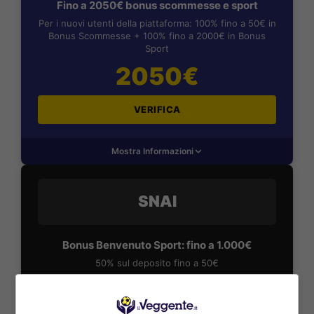
Fino a 2050€ bonus scommesse e sport
Per i nuovi utenti della piattaforma: 100% fino a 50€ in
Bonus Scommesse + 100% fino a 2000€ in Bonus
Sport
2050€
VERIFICA
Mostra Informazioni
SNAI
Bonus Benvenuto Sport: fino a 1.000€
50% sul deposito fino a 50€
1000€