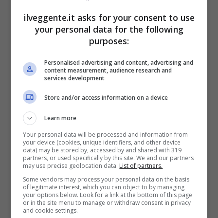
VERIFICA
ilveggente.it asks for your consent to use
your personal data for the following
Mostra Informazioni
purposes:
Personalised advertising and content, advertising and
PlanetWin365
content measurement, audience research and
services development
Store and/or access information on a device
BONUS PLANETWIN365: FINO A 2050€
Planetwin365: 2050€ per sport e scommesse
Learn more
Iscrivendoti a PlanetWin365 ricevi: 100% fino a 2000€
in Bonus Scommesse + 100% fino a 50€ in Bonus
Your personal data will be processed and information from
Sport
your device (cookies, unique identifiers, and other device
data) may be stored by, accessed by and shared with 319
2050€
partners, or used specifically by this site. We and our partners
may use precise geolocation data.
List of partners.
Some vendors may process your personal data on the basis
VERIFICA
of legitimate interest, which you can object to by managing
your options below. Look for a link at the bottom of this page
or in the site menu to manage or withdraw consent in privacy
Mostra Informazioni
and cookie settings.