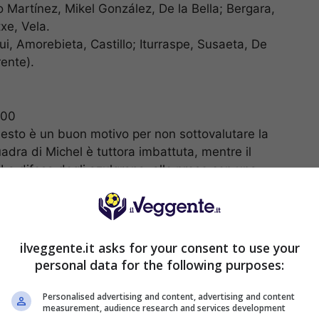
o Martínez, Mikel González, De la Bella; Bergara,
xe, Vela.
ui, Amorebieta, Castillo; Iturraspe, Susaeta, De
ente).
:00
questo è un buon motivo per non sottovalutare la
adra di Michel è tuttora imbattuta, mentre il
e. La difesa degli azulgrana, alle prese con una
 Pique e Puyol, induce a puntare sul segno “go”.
Navarro, Medel, Maduro, Navas, Rakitic,
ilveggente.it asks for your consent to use your
personal data for the following purposes:
 Mascherano, Alba, Xavi, Busquets, Iniesta
Personalised advertising and content, advertising and content
measurement, audience research and services development