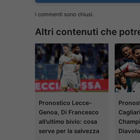
I commenti sono chiusi.
Altri contenuti che potr
Pronostico Lecce-
Pronost
Genoa, Di Francesco
Cagliar
all’ultimo bivio: cosa
Champio
serve per la salvezza
Diavol