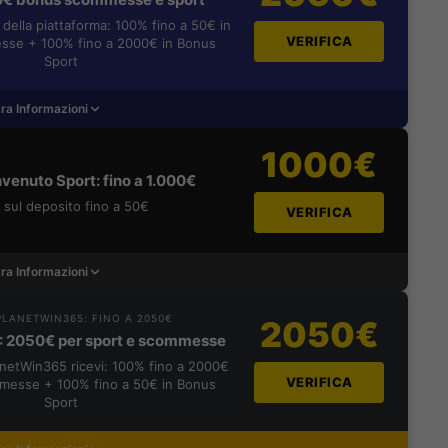
i della piattaforma: 100% fino a 50€ in
VERIFICA
se + 100% fino a 2000€ in Bonus
Sport
ra Informazioni
1000€
venuto Sport: fino a 1.000€
sul deposito fino a 50€
VERIFICA
ra Informazioni
LANETWIN365: FINO A 2050€
2050€
: 2050€ per sport e scommesse
lanetWin365 ricevi: 100% fino a 2000€
VERIFICA
messe + 100% fino a 50€ in Bonus
Sport