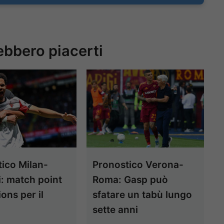
ebbero piacerti
ico Milan-
Pronostico Verona-
i: match point
Roma: Gasp può
ns per il
sfatare un tabù lungo
o
sette anni