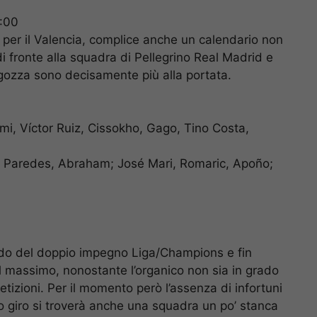
:00
ri per il Valencia, complice anche un calendario non
 fronte alla squadra di Pellegrino Real Madrid e
gozza sono decisamente più alla portata.
mi, Víctor Ruiz, Cissokho, Gago, Tino Costa,
, Paredes, Abraham; José Mari, Romaric, Apoño;
ndo del doppio impegno Liga/Champions e fin
l massimo, nonostante l’organico non sia in grado
izioni. Per il momento però l’assenza di infortuni
sto giro si troverà anche una squadra un po’ stanca