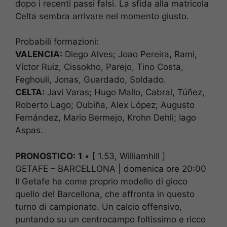
dopo i recenti passi falsi. La sfida alla matricola
Celta sembra arrivare nel momento giusto.
Probabili formazioni:
VALENCIA:
Diego Alves; Joao Pereira, Rami,
Víctor Ruiz, Cissokho, Parejo, Tino Costa,
Feghouli, Jonas, Guardado, Soldado.
CELTA:
Javi Varas; Hugo Mallo, Cabral, Túñez,
Roberto Lago; Oubiña, Alex López; Augusto
Fernández, Mario Bermejo, Krohn Dehli; Iago
Aspas.
PRONOSTICO:
1
• [ 1.53, Williamhill ]
GETAFE – BARCELLONA | domenica ore 20:00
Il Getafe ha come proprio modello di gioco
quello del Barcellona, che affronta in questo
turno di campionato. Un calcio offensivo,
puntando su un centrocampo foltissimo e ricco