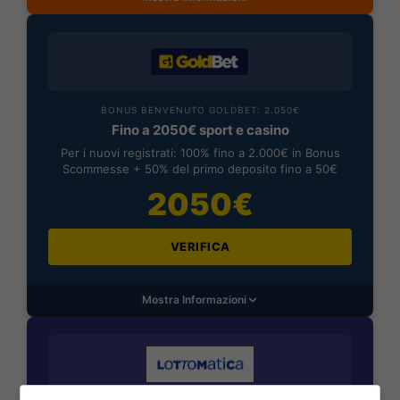
BONUS BENVENUTO GOLDBET: 2.050€
Fino a 2050€ sport e casino
Per i nuovi registrati: 100% fino a 2.000€ in Bonus
Scommesse + 50% del primo deposito fino a 50€
2050€
VERIFICA
Mostra Informazioni