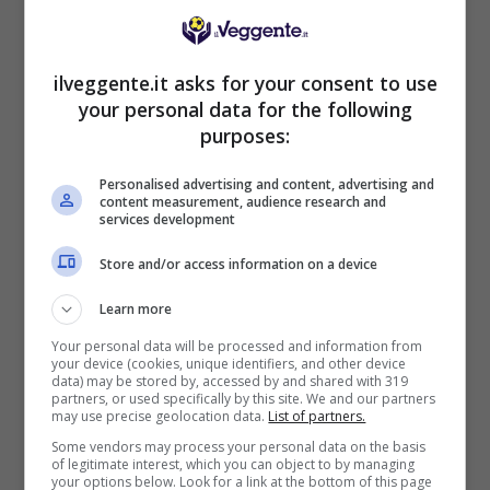
BONUS BENVENUTO LOTTOMATICA: 2050€
Fino a 2050€ bonus scommesse e sport
Per i nuovi utenti della piattaforma: 100% fino a 50€ in
ilveggente.it asks for your consent to use
Bonus Scommesse + 100% fino a 2000€ in Bonus
your personal data for the following
Sport
purposes:
2050€
Personalised advertising and content, advertising and
content measurement, audience research and
VERIFICA
services development
Store and/or access information on a device
Mostra Informazioni
Learn more
SNAI
Your personal data will be processed and information from
your device (cookies, unique identifiers, and other device
data) may be stored by, accessed by and shared with 319
partners, or used specifically by this site. We and our partners
Bonus Benvenuto Sport: fino a 1.000€
may use precise geolocation data.
List of partners.
50% sul deposito fino a 50€
Some vendors may process your personal data on the basis
of legitimate interest, which you can object to by managing
1000€
your options below. Look for a link at the bottom of this page