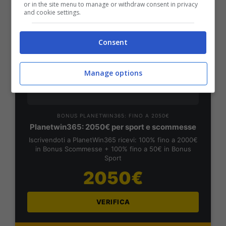
or in the site menu to manage or withdraw consent in privacy
and cookie settings.
VERIFICA
Consent
Mostra Informazioni
Manage options
PlanetWin365
BONUS PLANETWIN365: FINO A 2050€
Planetwin365: 2050€ per sport e scommesse
Iscrivendoti a PlanetWin365 ricevi: 100% fino a 2000€
in Bonus Scommesse + 100% fino a 50€ in Bonus
Sport
2050€
VERIFICA