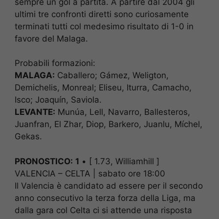
sempre un gol a partita. A partire dal 2004 gli
ultimi tre confronti diretti sono curiosamente
terminati tutti col medesimo risultato di 1-0 in
favore del Malaga.
Probabili formazioni:
MALAGA:
Caballero; Gámez, Weligton,
Demichelis, Monreal; Eliseu, Iturra, Camacho,
Isco; Joaquín, Saviola.
LEVANTE:
Munúa, Lell, Navarro, Ballesteros,
Juanfran, El Zhar, Diop, Barkero, Juanlu, Míchel,
Gekas.
PRONOSTICO:
1
• [ 1.73, Williamhill ]
VALENCIA – CELTA | sabato ore 18:00
Il Valencia è candidato ad essere per il secondo
anno consecutivo la terza forza della Liga, ma
dalla gara col Celta ci si attende una risposta