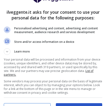
VERIFICA
deposito sport + fino a 50€ di bonus
orso sul primo deposito
ilveggente.it asks for your consent to use your
ra Informazioni
personal data for the following purposes:
2050€
Personalised advertising and content, advertising and content
ENVENUTO GOLDBET: 2.050€
measurement, audience research and services development
a 2050€ sport e casino
istrati: 100% fino a 2.000€ in Bonus
VERIFICA
Store and/or access information on a device
0% del primo deposito fino a 50€
Learn more
ra Informazioni
Your personal data will be processed and information from your device
(cookies, unique identifiers, and other device data) may be stored by,
NVENUTO LOTTOMATICA: 2050€
accessed by and shared with 319 partners, or used specifically by this
2050€
site. We and our partners may use precise geolocation data.
List of
0€ bonus scommesse e sport
partners.
i della piattaforma: 100% fino a 50€ in
Some vendors may process your personal data on the basis of legitimate
VERIFICA
se + 100% fino a 2000€ in Bonus
interest, which you can object to by managing your options below. Look
Sport
for a link at the bottom of this page or in the site menu to manage or
withdraw consent in privacy and cookie settings.
ra Informazioni