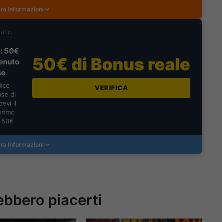
ra Informazioni
NUTO
: 50€
50€ di Bonus reale
enuto
se
dice
VERIFICA
se di
evi il
primo
a 50€
ra Informazioni
ebbero piacerti