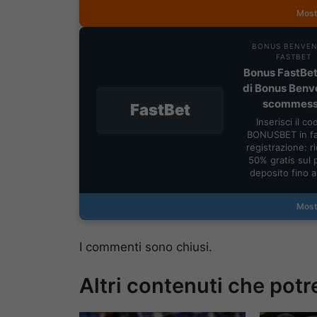
Most
BONUS BENVE
FASTBET
Bonus FastBet
di Bonus Benv
scommes
FastBet
Inserisci il co
BONUSBET in fa
registrazione: ric
50% gratis sul 
deposito fino 
Most
I commenti sono chiusi.
Altri contenuti che potr