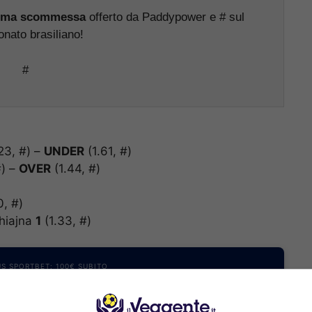
prima scommessa
offerto da Paddypower e # sul
nato brasiliano!
#
23, #) –
UNDER
(1.61, #)
#) –
OVER
(1.44, #)
0, #)
hiajna
1
(1.33, #)
S SPORTBET: 100€ SUBITO
200€
NZA deposito + fino a 50€ di
rimborso