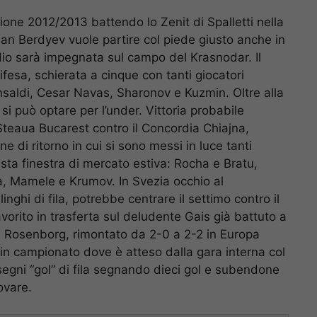
gione 2012/2013 battendo lo Zenit di Spalletti nella
ban Berdyev vuole partire col piede giusto anche in
dio sarà impegnata sul campo del Krasnodar. Il
fesa, schierata a cinque con tanti giocatori
 Ansaldi, Cesar Navas, Sharonov e Kuzmin. Oltre alla
i può optare per l’under. Vittoria probabile
Steaua Bucarest contro il Concordia Chiajna,
e di ritorno in cui si sono messi in luce tanti
esta finestra di mercato estiva: Rocha e Bratu,
a, Mamele e Krumov. In Svezia occhio al
nghi di fila, potrebbe centrare il settimo contro il
orito in trasferta sul deludente Gais già battuto a
Il Rosenborg, rimontato da 2-0 a 2-2 in Europa
 in campionato dove è atteso dalla gara interna col
 segni “gol” di fila segnando dieci gol e subendone
ovare.