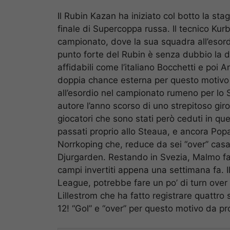
Il Rubin Kazan ha iniziato col botto la sta
finale di Supercoppa russa. Il tecnico Kur
campionato, dove la sua squadra all’esor
punto forte del Rubin è senza dubbio la di
affidabili come l’italiano Bocchetti e poi
doppia chance esterna per questo motivo s
all’esordio nel campionato rumeno per lo 
autore l’anno scorso di uno strepitoso giron
giocatori che sono stati però ceduti in qu
passati proprio allo Steaua, e ancora Pop
Norrkoping che, reduce da sei “over” casali
Djurgarden. Restando in Svezia, Malmo fav
campi invertiti appena una settimana fa. 
League, potrebbe fare un po’ di turn over
Lillestrom che ha fatto registrare quattro
12! “Gol” e “over” per questo motivo da pr