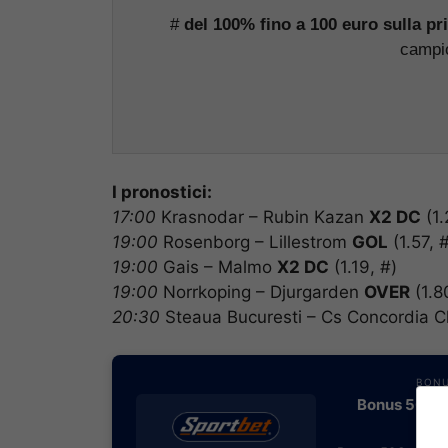
#
del 100% fino a 100 euro sulla 
campio
I pronostici:
17:00
Krasnodar – Rubin Kazan
X2 DC
(1.
19:00
Rosenborg – Lillestrom
GOL
(1.57, 
19:00
Gais – Malmo
X2 DC
(1.19, #)
19:00
Norrkoping – Djurgarden
OVER
(1.8
20:30
Steaua Bucuresti – Cs Concordia C
BONU
Bonus 50€ SE