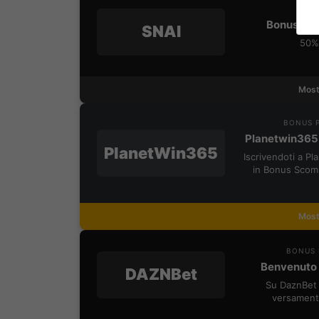
Bonus Ben
SNAI
50% 
Most
BONUS P
Planetwin365
PlanetWin365
Iscrivendoti a P
in Bonus Scom
Most
BONUS 
Benvenuto 
DAZNBet
Su DaznBet 
versament