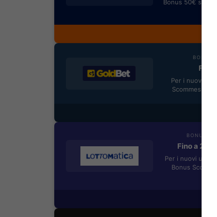
Bonus 50€ senza 
rimb
Most
BONUS B
Fino 
Per i nuovi reg
Scommesse + 5
Most
BONUS BE
Fino a 205
Per i nuovi utent
Bonus Scommes
Most