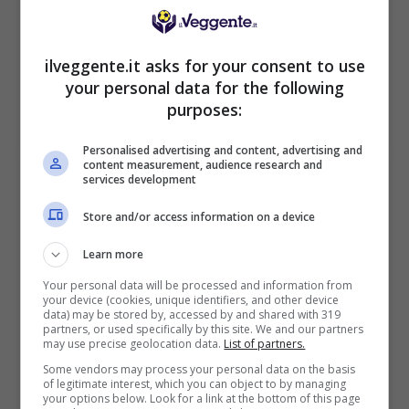
50% sul deposito fino a 50€
1000€
ilveggente.it asks for your consent to use
VERIFICA
your personal data for the following
purposes:
Mostra Informazioni
Personalised advertising and content, advertising and
content measurement, audience research and
services development
PlanetWin365
Store and/or access information on a device
BONUS PLANETWIN365: FINO A 2050€
Learn more
Planetwin365: 2050€ per sport e scommesse
Your personal data will be processed and information from
Iscrivendoti a PlanetWin365 ricevi: 100% fino a 2000€
your device (cookies, unique identifiers, and other device
in Bonus Scommesse + 100% fino a 50€ in Bonus
data) may be stored by, accessed by and shared with 319
Sport
partners, or used specifically by this site. We and our partners
may use precise geolocation data.
List of partners.
2050€
Some vendors may process your personal data on the basis
of legitimate interest, which you can object to by managing
your options below. Look for a link at the bottom of this page
VERIFICA