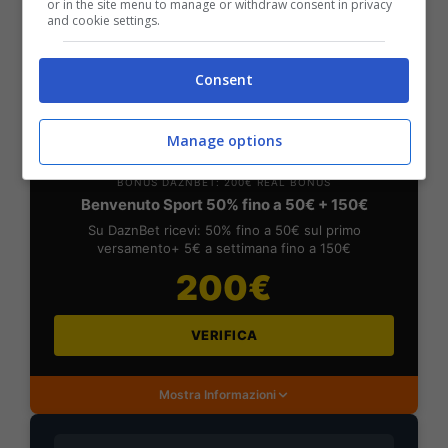
or in the site menu to manage or withdraw consent in privacy
and cookie settings.
Mostra Informazioni
Consent
DAZNBet
Manage options
BONUS DAZNBET: 200€ REAL BONUS
Benvenuto Sport 50% fino a 50€ + 150€
Su DaznBet ricevi: 50% fino a 50€ sul primo
versamento+ 5€ a settimana fino a 150€
200€
VERIFICA
Mostra Informazioni