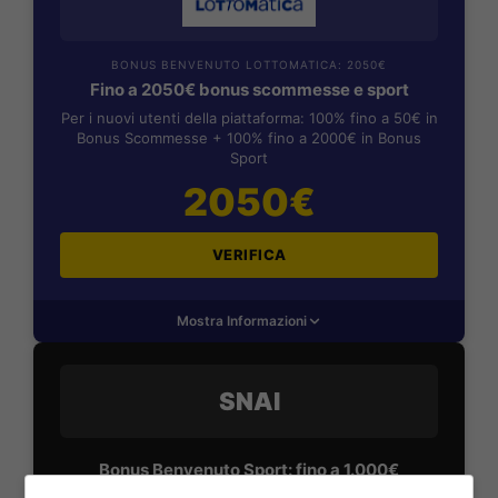
BONUS BENVENUTO LOTTOMATICA: 2050€
Fino a 2050€ bonus scommesse e sport
Per i nuovi utenti della piattaforma: 100% fino a 50€ in
Bonus Scommesse + 100% fino a 2000€ in Bonus
Sport
2050€
VERIFICA
Mostra Informazioni
SNAI
Bonus Benvenuto Sport: fino a 1.000€