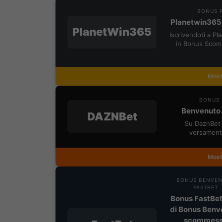
BONUS P
Planetwin365
PlanetWin365
Iscrivendoti a P
in Bonus Scom
Most
BONUS 
Benvenuto 
DAZNBet
Su DaznBet 
versament
Most
BONUS BENVE
FASTBET
Bonus FastBet
di Bonus Benv
scommes