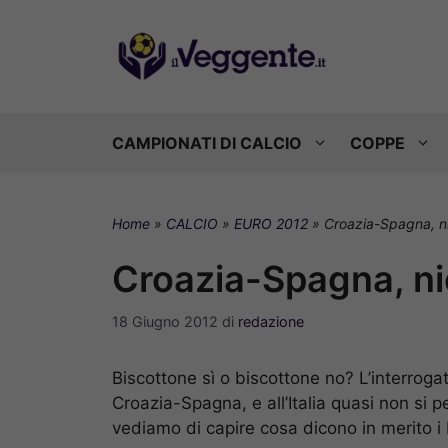
Vai
al
contenuto
CAMPIONATI DI CALCIO
COPPE
Home
»
CALCIO
»
EURO 2012
»
Croazia-Spagna, ni
Croazia-Spagna, ni
18 Giugno 2012
di
redazione
Biscottone sì o biscottone no? L’interroga
Croazia-Spagna, e all’Italia quasi non si 
vediamo di capire cosa dicono in merito 