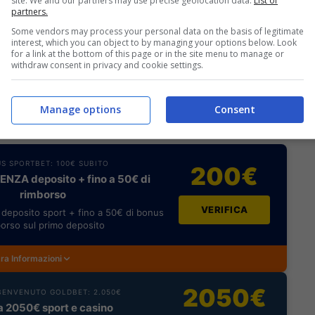
site. We and our partners may use precise geolocation data.
List of
partners.
nfeld, Strinic, Vukojevic, Pranjic, Rakitic, Modric,
Some vendors may process your personal data on the basis of legitimate
interest, which you can object to by managing your options below. Look
for a link at the bottom of this page or in the site menu to manage or
o Ramos, Jordi Alba, Xabi Alonso, Busquets, David
withdraw consent in privacy and cookie settings.
Manage options
Consent
VER
• [ 1.65,
Matchpoint
]
S SPORTBET: 100€ SUBITO
200€
NZA deposito + fino a 50€ di
rimborso
VERIFICA
deposito sport + fino a 50€ di bonus
orso sul primo deposito
ra Informazioni
2050€
ENVENUTO GOLDBET: 2.050€
a 2050€ sport e casino