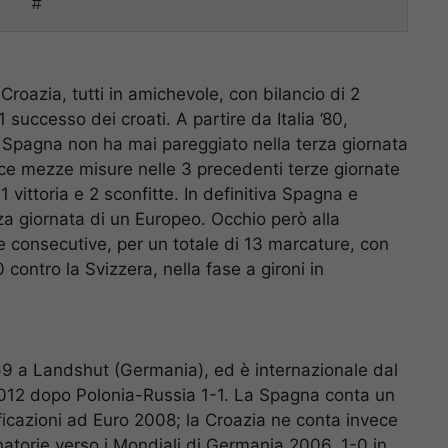
#
Croazia, tutti in amichevole, con bilancio di 2
successo dei croati. A partire da Italia ’80,
 la Spagna non ha mai pareggiato nella terza giornata
ce mezze misure nelle 3 precedenti terze giornate
 1 vittoria e 2 sconfitte. In definitiva Spagna e
za giornata di un Europeo. Occhio però alla
 consecutive, per un totale di 13 marcature, con
contro la Svizzera, nella fase a gironi in
9 a Landshut (Germania), ed è internazionale dal
2012 dopo Polonia-Russia 1-1. La Spagna conta un
ificazioni ad Euro 2008; la Croazia ne conta invece
iminatorie verso i Mondiali di Germania 2006, 1-0 in