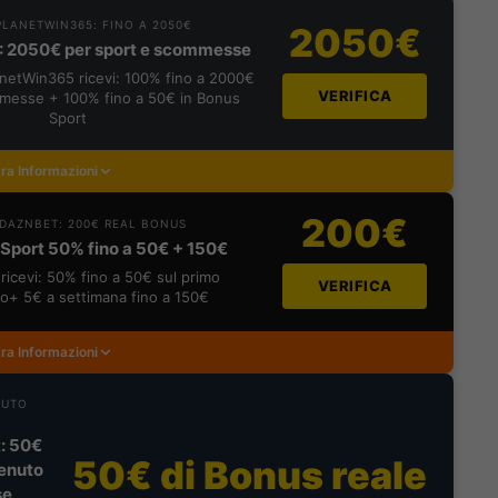
LANETWIN365: FINO A 2050€
2050€
: 2050€ per sport e scommesse
lanetWin365 ricevi: 100% fino a 2000€
VERIFICA
messe + 100% fino a 50€ in Bonus
Sport
ra Informazioni
200€
DAZNBET: 200€ REAL BONUS
Sport 50% fino a 50€ + 150€
ricevi: 50% fino a 50€ sul primo
VERIFICA
o+ 5€ a settimana fino a 150€
ra Informazioni
NUTO
: 50€
50€ di Bonus reale
enuto
se