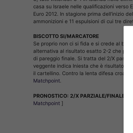
casa su Israele nelle qualificazioni verso E
Euro 2012. In stagione prima dell’inizio 
ammonizioni e 11 espulsioni di cui tre diret
BISCOTTO SI/MARCATORE
Se proprio non ci si fida e si crede al b
alternativa al risultato esatto 2-2 che pa
di pareggio finale. Si tratta del 2/X parzia
veggente indica Iniesta che è risultato tra
il cartellino. Contro la lenta difesa croa
Matchpoint
.
PRONOSTICO:
2/X PARZIALE/FINALE
• [
Matchpoint
]