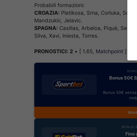
Probabili formazioni:
CROAZIA:
Pletikosa, Srna, Corluka, Schilde
Mandzukic, Jelavic.
SPAGNA:
Casillas, Arbeloa, Piquè, Sergi
Silva, Xavi, Iniesta, Torres.
PRONOSTICI:
2
• [ 1.65,
Matchpoint
] –
O
BONU
Bonus 50€ SE
Bonus 50€ senza 
rimb
Most
BONUS B
Fino 