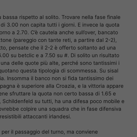
bassa rispetto al solito. Trovare nella fase finale
 3.00 non capita tutti i giorni. E invece la quota
orno a 2.70. C’è cautela anche sull’over, bancato
ttone (pareggio con tante reti, a partire dal 2-2),
atto, pensate che il 2-2 è offerto soltanto ad una
00 su betclic e a 7.50 su #. Di solito un risultato
 una delle quote più alte, perché sono tantissimi i
otano questa tipologia di scommessa. Su sisal
ia. Insomma il banco non si fida tantissimo dei
agna è superiore alla Croazia, e la vittoria appare
ene sfruttare la quota non certo bassa di 1.65 e
a, Schildenfeld su tutti, ha una difesa poco mobile e
a dovrebbe colpire una squadra che in fase difensiva
istibili attaccanti irlandesi.
 per il passaggio del turno, ma conviene