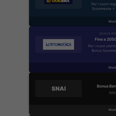
Per i nuovi reg
Scommesse + 5
Most
BONUS BE
Fino a 205
Per i nuovi utent
Bonus Scommes
Most
Bonus Ben
SNAI
50% 
Most