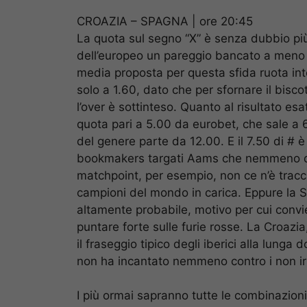
CROAZIA – SPAGNA | ore 20:45
La quota sul segno “X” è senza dubbio più 
dell’europeo un pareggio bancato a meno di
media proposta per questa sfida ruota int
solo a 1.60, dato che per sfornare il bisco
l’over è sottinteso. Quanto al risultato es
quota pari a 5.00 da eurobet, che sale a 6.
del genere parte da 12.00. E il 7.50 di # è
bookmakers targati Aams che nemmeno qu
matchpoint, per esempio, non ce n’è tracc
campioni del mondo in carica. Eppure la Sp
altamente probabile, motivo per cui convi
puntare forte sulle furie rosse. La Croazi
il fraseggio tipico degli iberici alla lung
non ha incantato nemmeno contro i non irres
I più ormai sapranno tutte le combinazioni