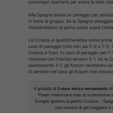
comunque riportarle per avere le idee ch
Alla Spagna basta un pareggio per assicura
in testa al gruppo. Se la Spagna pareggiasse
chiuderebbero al primo posto sopra l’Italia
La Croazia si qualificherebbe come prima i
caso di pareggio (che non sia 0-0 o 1-1). Se
Croazia è fuori. In caso di pareggio per 1-1
vincesse con l’Irlanda almeno 3-1. Se la Cr
esattamente 3-1, gli Azzurri sarebbero se
di perdere nel caso gli Azzurri non vincan
# gratuito di
5 euro senza versamento
of
Power rimborserà tutte le scommesse singo
Europei qualora la partita Croazia – Spagn
con numero di gol maggiore e c