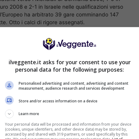
uro 2008 e 2-1 in Israele nelle qualificazioni verso
dell’Europeo ha arbitrato 39 gare comminando 147
te. Otto i calci di rigore assegnati.
iscotto, il veggente propone una scommessa
ga pochissimo, e che si potrebbe verificare in caso
le/finale bancato a 14.00 da #. Per il marcatore il
ilveggente.it asks for your consent to use your
 i migliori nelle prime due gare senza però timbrare
personal data for the following purposes:
ta una sua imbucata a buon fine vale 3.25 su
Personalised advertising and content, advertising and content
measurement, audience research and services development
 14.00, # ] –
INIESTA MARCATORE
• [ 3.25,
Store and/or access information on a device
Learn more
Your personal data will be processed and information from your device
(cookies, unique identifiers, and other device data) may be stored by,
accessed by and shared with 319 partners, or used specifically by this