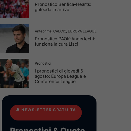
Pronostico Benfica-Hearts:
goleada in arrivo
Anteprime
,
CALCIO
,
EUROPA LEAGUE
Pronostico PAOK-Anderlecht:
funziona la cura Lisci
Pronostici
I pronostici di giovedì 6
agosto: Europa League e
Conference League
🔔
NEWSLETTER GRATUITA
Pronostici & Quote