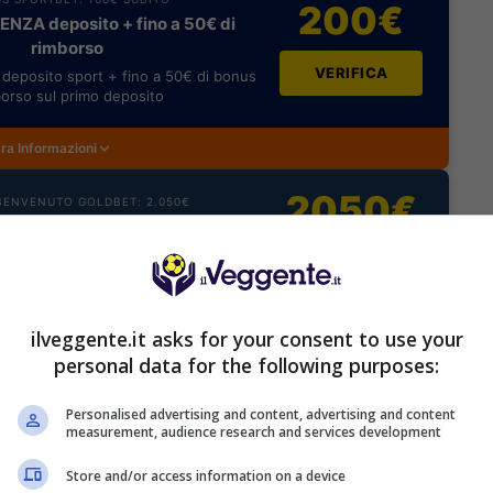
200€
NZA deposito + fino a 50€ di
rimborso
VERIFICA
deposito sport + fino a 50€ di bonus
orso sul primo deposito
ra Informazioni
2050€
ENVENUTO GOLDBET: 2.050€
a 2050€ sport e casino
istrati: 100% fino a 2.000€ in Bonus
VERIFICA
0% del primo deposito fino a 50€
ra Informazioni
ilveggente.it asks for your consent to use your
personal data for the following purposes:
NVENUTO LOTTOMATICA: 2050€
2050€
0€ bonus scommesse e sport
Personalised advertising and content, advertising and content
measurement, audience research and services development
i della piattaforma: 100% fino a 50€ in
VERIFICA
se + 100% fino a 2000€ in Bonus
Sport
Store and/or access information on a device