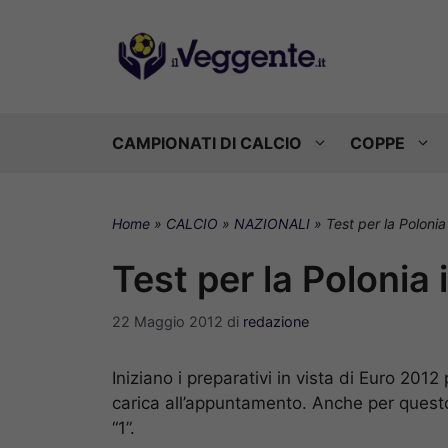
Vai
al
contenuto
CAMPIONATI DI CALCIO
COPPE
Home
»
CALCIO
»
NAZIONALI
»
Test per la Polonia
Test per la Polonia 
22 Maggio 2012
di
redazione
Iniziano i preparativi in vista di Euro 201
carica all’appuntamento. Anche per questo
“1”.