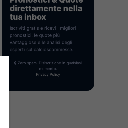
direttamente nella
tua inbox
Iscriviti gratis e ricevi i migliori
pronostici, le quote più
vantaggiose e le analisi degli
esperti sul calcioscommesse.
🔒 Zero spam. Disiscrizione in qualsiasi
momento.
Privacy Policy