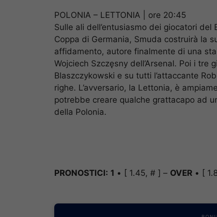
POLONIA – LETTONIA | ore 20:45
Sulle ali dell’entusiasmo dei giocatori d
Coppa di Germania, Smuda costruirà la sua
affidamento, autore finalmente di una stag
Wojciech Szczęsny dell’Arsenal. Poi i tre g
Blaszczykowski e su tutti l’attaccante Ro
righe. L’avversario, la Lettonia, è ampiam
potrebbe creare qualche grattacapo ad un
della Polonia.
PRONOSTICI:
1
• [ 1.45, # ] –
OVER
• [ 1.
BONU