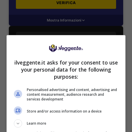
VERIFICA
Mostra Informazioni
SNAI
Bonus Benvenuto Sport: fino a 1.000€
ilveggente.it asks for your consent to use
50% sul deposito fino a 50€
your personal data for the following
1000€
purposes:
Personalised advertising and content, advertising and
VERIFICA
content measurement, audience research and
services development
Mostra Informazioni
Store and/or access information on a device
Learn more
PlanetWin365