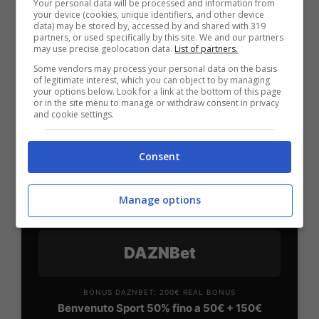
Your personal data will be processed and information from
your device (cookies, unique identifiers, and other device
data) may be stored by, accessed by and shared with 319
partners, or used specifically by this site. We and our partners
BONUS PLANETWIN365: FINO A 2050€
may use precise geolocation data.
List of partners.
Planetwin365: 2050€ per sport e scommesse
Some vendors may process your personal data on the basis
Iscrivendoti a PlanetWin365 ricevi: 100% fino a 2000€
of legitimate interest, which you can object to by managing
in Bonus Scommesse + 100% fino a 50€ in Bonus
your options below. Look for a link at the bottom of this page
Sport
or in the site menu to manage or withdraw consent in privacy
and cookie settings.
2050€
Consent
VERIFICA
Manage options
Mostra Informazioni
DAZNBet
BONUS DAZNBET: 200€ REAL BONUS
Benvenuto Sport 50% fino a 50€ + 150€