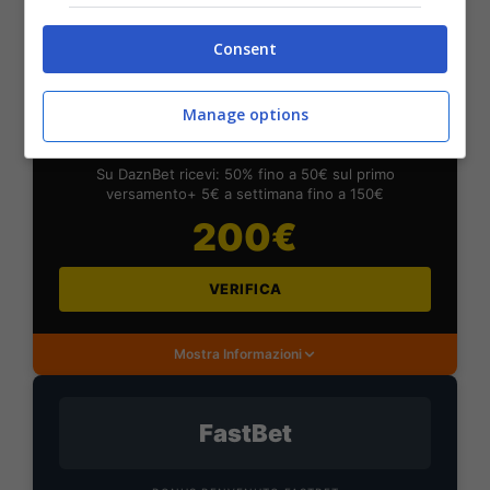
Consent
DAZNBet
Manage options
BONUS DAZNBET: 200€ REAL BONUS
Benvenuto Sport 50% fino a 50€ + 150€
Su DaznBet ricevi: 50% fino a 50€ sul primo
versamento+ 5€ a settimana fino a 150€
200€
VERIFICA
Mostra Informazioni
FastBet