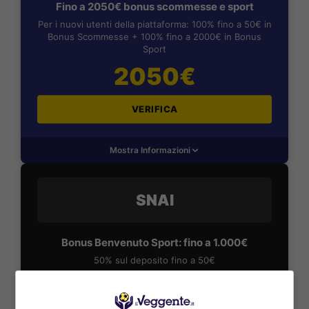
Fino a 2050€ bonus scommesse e sport
Per i nuovi utenti della piattaforma: 100% fino a 50€ in
Bonus Scommesse + 100% fino a 2000€ in Bonus
Sport
2050€
VERIFICA
Mostra Informazioni
SNAI
Bonus Benvenuto Sport: fino a 1.000€
50% sul deposito fino a 50€
1000€