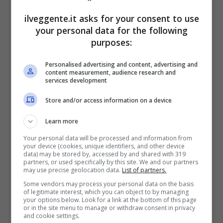
VERIFICA
ilveggente.it asks for your consent to use
your personal data for the following
Mostra Informazioni
purposes:
Personalised advertising and content, advertising and
PlanetWin365
content measurement, audience research and
services development
Store and/or access information on a device
BONUS PLANETWIN365: FINO A 2050€
Planetwin365: 2050€ per sport e scommesse
Learn more
Iscrivendoti a PlanetWin365 ricevi: 100% fino a 2000€
in Bonus Scommesse + 100% fino a 50€ in Bonus
Your personal data will be processed and information from
Sport
your device (cookies, unique identifiers, and other device
data) may be stored by, accessed by and shared with 319
2050€
partners, or used specifically by this site. We and our partners
may use precise geolocation data.
List of partners.
Some vendors may process your personal data on the basis
VERIFICA
of legitimate interest, which you can object to by managing
your options below. Look for a link at the bottom of this page
or in the site menu to manage or withdraw consent in privacy
and cookie settings.
Mostra Informazioni