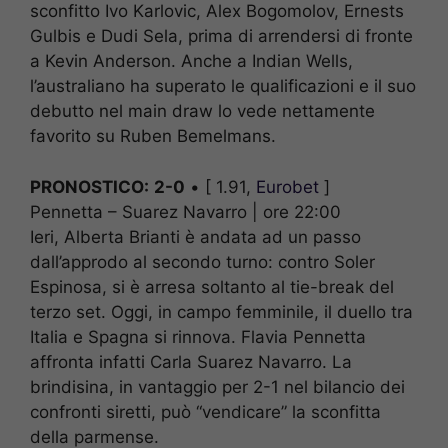
sconfitto Ivo Karlovic, Alex Bogomolov, Ernests
Gulbis e Dudi Sela, prima di arrendersi di fronte
a Kevin Anderson. Anche a Indian Wells,
l’australiano ha superato le qualificazioni e il suo
debutto nel main draw lo vede nettamente
favorito su Ruben Bemelmans.
PRONOSTICO:
2-0
• [ 1.91,
Eurobet
]
Pennetta – Suarez Navarro | ore 22:00
Ieri, Alberta Brianti è andata ad un passo
dall’approdo al secondo turno: contro Soler
Espinosa, si è arresa soltanto al tie-break del
terzo set. Oggi, in campo femminile, il duello tra
Italia e Spagna si rinnova. Flavia Pennetta
affronta infatti Carla Suarez Navarro. La
brindisina, in vantaggio per 2-1 nel bilancio dei
confronti siretti, può “vendicare” la sconfitta
della parmense.