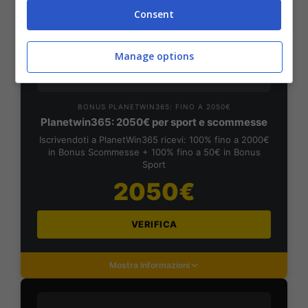
Consent
Mostra Informazioni
Manage options
PlanetWin365
BONUS PLANETWIN365: FINO A 2050€
Planetwin365: 2050€ per sport e scommesse
Iscrivendoti a PlanetWin365 ricevi: 100% fino a 2000€
in Bonus Scommesse + 100% fino a 50€ in Bonus
Sport
2050€
VERIFICA
Mostra Informazioni