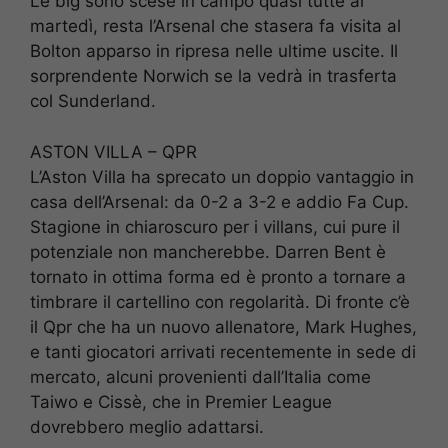
Le big sono scese in campo quasi tutte al
martedì, resta l’Arsenal che stasera fa visita al
Bolton apparso in ripresa nelle ultime uscite. Il
sorprendente Norwich se la vedrà in trasferta
col Sunderland.
ASTON VILLA – QPR
L’Aston Villa ha sprecato un doppio vantaggio in
casa dell’Arsenal: da 0-2 a 3-2 e addio Fa Cup.
Stagione in chiaroscuro per i villans, cui pure il
potenziale non mancherebbe. Darren Bent è
tornato in ottima forma ed è pronto a tornare a
timbrare il cartellino con regolarità. Di fronte c’è
il Qpr che ha un nuovo allenatore, Mark Hughes,
e tanti giocatori arrivati recentemente in sede di
mercato, alcuni provenienti dall’Italia come
Taiwo e Cissè, che in Premier League
dovrebbero meglio adattarsi.