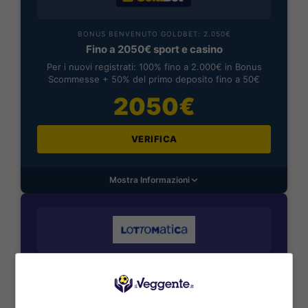
BONUS BENVENUTO GOLDBET: 2.050€
Fino a 2050€ sport e casino
Per i nuovi registrati: 100% fino a 2.000€ in Bonus
Scommesse + 50% del primo deposito fino a 50€
2050€
VERIFICA
Mostra Informazioni
BONUS BENVENUTO LOTTOMATICA: 2050€
Fino a 2050€ bonus scommesse e sport
Per i nuovi utenti della piattaforma: 100% fino a 50€ in