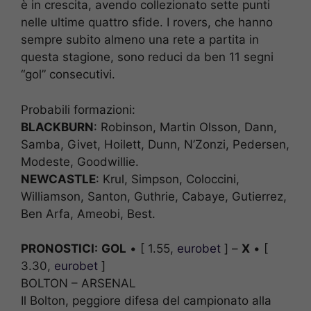
è in crescita, avendo collezionato sette punti
nelle ultime quattro sfide. I rovers, che hanno
sempre subito almeno una rete a partita in
questa stagione, sono reduci da ben 11 segni
“gol” consecutivi.
Probabili formazioni:
BLACKBURN
: Robinson, Martin Olsson, Dann,
Samba, Givet, Hoilett, Dunn, N’Zonzi, Pedersen,
Modeste, Goodwillie.
NEWCASTLE
: Krul, Simpson, Coloccini,
Williamson, Santon, Guthrie, Cabaye, Gutierrez,
Ben Arfa, Ameobi, Best.
PRONOSTICI:
GOL
• [ 1.55,
eurobet
] –
X
• [
3.30,
eurobet
]
BOLTON – ARSENAL
Il Bolton, peggiore difesa del campionato alla