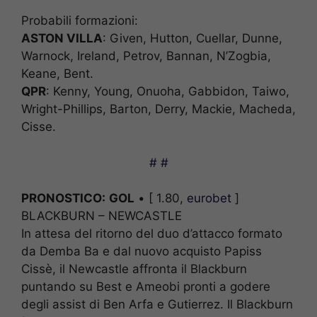
Probabili formazioni:
ASTON VILLA
: Given, Hutton, Cuellar, Dunne,
Warnock, Ireland, Petrov, Bannan, N’Zogbia,
Keane, Bent.
QPR
: Kenny, Young, Onuoha, Gabbidon, Taiwo,
Wright-Phillips, Barton, Derry, Mackie, Macheda,
Cisse.
# #
PRONOSTICO:
GOL
• [ 1.80,
eurobet
]
BLACKBURN – NEWCASTLE
In attesa del ritorno del duo d’attacco formato
da Demba Ba e dal nuovo acquisto Papiss
Cissè, il Newcastle affronta il Blackburn
puntando su Best e Ameobi pronti a godere
degli assist di Ben Arfa e Gutierrez. Il Blackburn