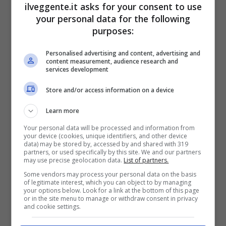
Bonus Scommesse + 100% fino a 2000€ in Bonus
ilveggente.it asks for your consent to use
Sport
your personal data for the following
2050€
purposes:
Personalised advertising and content, advertising and
VERIFICA
content measurement, audience research and
services development
Mostra Informazioni
Store and/or access information on a device
Learn more
SNAI
Your personal data will be processed and information from
your device (cookies, unique identifiers, and other device
data) may be stored by, accessed by and shared with 319
partners, or used specifically by this site. We and our partners
Bonus Benvenuto Sport: fino a 1.000€
may use precise geolocation data.
List of partners.
50% sul deposito fino a 50€
Some vendors may process your personal data on the basis
1000€
of legitimate interest, which you can object to by managing
your options below. Look for a link at the bottom of this page
or in the site menu to manage or withdraw consent in privacy
and cookie settings.
VERIFICA