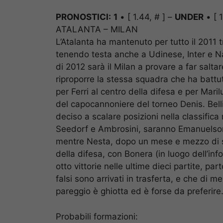
PRONOSTICI:
1
• [ 1.44, # ] –
UNDER
• [ 1
ATALANTA – MILAN
L’Atalanta ha mantenuto per tutto il 2011 tr
tenendo testa anche a Udinese, Inter e Na
di 2012 sarà il Milan a provare a far salta
riproporre la stessa squadra che ha battu
per Ferri al centro della difesa e per Mari
del capocannoniere del torneo Denis. Belli
deciso a scalare posizioni nella classific
Seedorf e Ambrosini, saranno Emanuelso
mentre Nesta, dopo un mese e mezzo di sto
della difesa, con Bonera (in luogo dell’inf
otto vittorie nelle ultime dieci partite, p
falsi sono arrivati in trasferta, e che di me
pareggio è ghiotta ed è forse da preferire
Probabili formazioni: