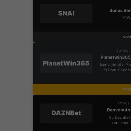
Bonus Ben
SNAI
50% 
Most
BONUS P
Planetwin365
PlanetWin365
Iscrivendoti a P
in Bonus Scom
Most
BONUS 
Benvenuto 
DAZNBet
Su DaznBet 
versament