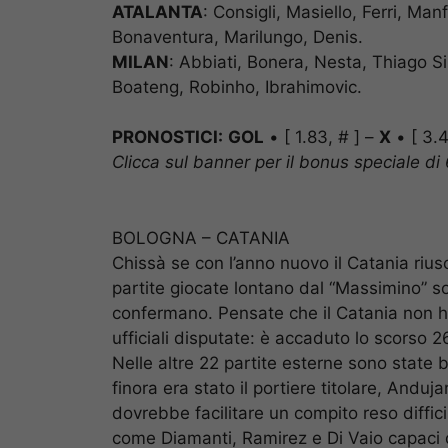
ATALANTA
: Consigli, Masiello, Ferri, Man
Bonaventura, Marilungo, Denis.
MILAN
: Abbiati, Bonera, Nesta, Thiago 
Boateng, Robinho, Ibrahimovic.
PRONOSTICI:
GOL
• [ 1.83, # ] –
X
• [ 3.4
Clicca sul banner per il bonus speciale di
BOLOGNA – CATANIA
Chissà se con l’anno nuovo il Catania riusc
partite giocate lontano dal “Massimino” so
confermano. Pensate che il Catania non ha
ufficiali disputate: è accaduto lo scorso
Nelle altre 22 partite esterne sono state b
finora era stato il portiere titolare, Andu
dovrebbe facilitare un compito reso diffici
come Diamanti, Ramirez e Di Vaio capaci d