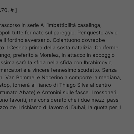
.70, # ]
ascorso in serie A l’imbattibilità casalinga,
poli tutte fermate sul pareggio. Per questo avvio
re il fortino avversario. Colantuono dovrebbe
to il Cesena prima della sosta natalizia. Conferme
lungo, preferito a Moralez, in attacco in appoggio
ssima sarà la sfida nella sfida con Ibrahimovic,
a marcatori e a vincere l’ennesimo scudetto. Senza
n, Van Bommel e Nocerino a comporre la mediana,
p, tornerà al fianco di Thiago Silva al centro
ortunato Abate) e Antonini sulle fasce. I rossoneri,
artono favoriti, ma considerato che i due mezzi passi
zzo c’è il richiamo di lavoro di Dubai, la quota per il
.