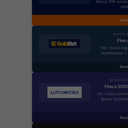
Bonus 50€ senza 
rimb
Most
BONUS B
Fino 
Per i nuovi reg
Scommesse + 5
Most
BONUS BE
Fino a 205
Per i nuovi utent
Bonus Scommes
Most