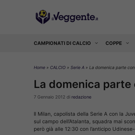
Vai
al
contenuto
CAMPIONATI DI CALCIO
COPPE
Home
»
CALCIO
»
Serie A
»
La domenica parte co
La domenica parte
7 Gennaio 2012
di
redazione
Il Milan, capolista della Serie A con la Juv
sul campo dell’Atalanta, squadra mai sconf
però già alle 12:30 con l’anticipo Udines