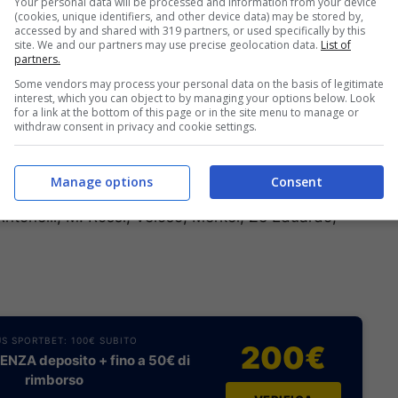
Your personal data will be processed and information from your device
le col 2012: c’è Marino, allenatore solitamente
(cookies, unique identifiers, and other device data) may be stored by,
accessed by and shared with 319 partners, or used specifically by this
cco è arrivato Gilardino. Dalla stagione 2003/2004
site. We and our partners may use precise geolocation data.
List of
partners.
trato la doppia cifra. Visto che al momento è fermo
o almeno 8 gol dal nuovo bomber fino al termine
Some vendors may process your personal data on the basis of legitimate
interest, which you can object to by managing your options below. Look
o il Cagliari?
for a link at the bottom of this page or in the site menu to manage or
withdraw consent in privacy and cookie settings.
do, Agostini; Dessena, Nainggolan, Ekdal; Cossu;
Manage options
Consent
 Antonelli, M. Rossi, Veloso, Merkel, Zè Eduardo,
S SPORTBET: 100€ SUBITO
200€
NZA deposito + fino a 50€ di
rimborso