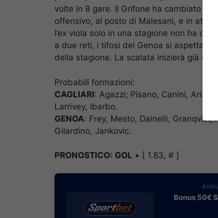
volte in 8 gare. Il Grifone ha cambiato pel
offensivo, al posto di Malesani, e in atta
l’ex viola solo in una stagione non ha cen
a due reti, i tifosi del Genoa si aspettan
della stagione. La scalata inizierà già contr
Probabili formazioni:
CAGLIARI
: Agazzi; Pisano, Canini, Ariau
Larrivey, Ibarbo.
GENOA
: Frey, Mesto, Dainelli, Granqvist,
Gilardino, Jankovic.
PRONOSTICO:
GOL
• [ 1.83, # ]
BONU
Bonus 50€ SE