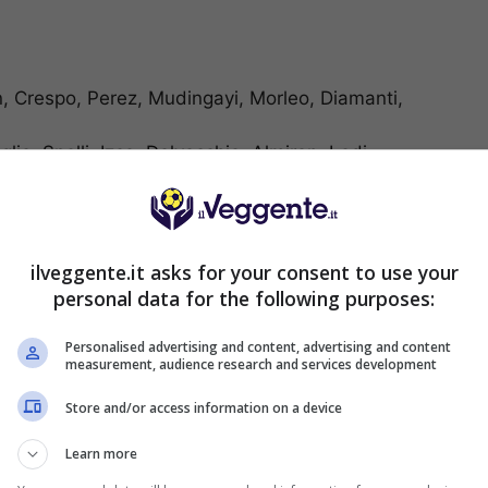
on, Crespo, Perez, Mudingayi, Morleo, Diamanti,
lie, Spolli, Izco, Delvecchio, Almiron, Lodi,
 CASA
• [ 1.25, # ] –
1X DC
• [ 1.33, # ]
ilveggente.it asks for your consent to use your
personal data for the following purposes:
non segna da 296 minuti in campionato, e in casa ha
Personalised advertising and content, advertising and content
measurement, audience research and services development
lezionando ben quattro volte il risultato di 0-0.
i sicuro il ritorno di Dessena aumenta la qualità
Store and/or access information on a device
100% e anche Larrivey e Ibarbo hanno duettato
anale. Tutti segnali che lasciano pensare in
Learn more
e e che in trasferta è stata bucata addirittura 17