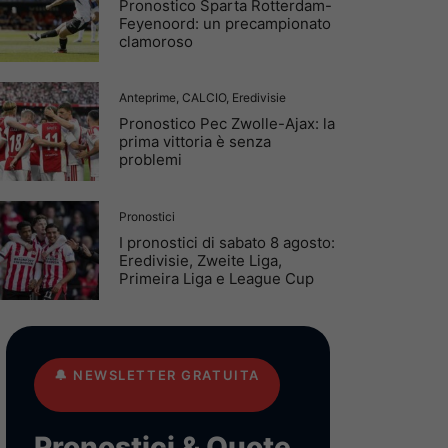
Pronostico Sparta Rotterdam-
Feyenoord: un precampionato
clamoroso
Anteprime
,
CALCIO
,
Eredivisie
Pronostico Pec Zwolle-Ajax: la
prima vittoria è senza
problemi
Pronostici
I pronostici di sabato 8 agosto:
Eredivisie, Zweite Liga,
Primeira Liga e League Cup
🔔
NEWSLETTER GRATUITA
Pronostici & Quote