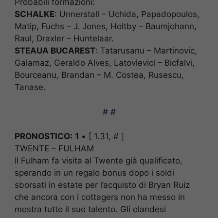
Probabili formazioni:
SCHALKE
: Unnerstall – Uchida, Papadopoulos,
Matip, Fuchs – J. Jones, Holtby – Baumjohann,
Raul, Draxler – Huntelaar.
STEAUA BUCAREST
: Tatarusanu – Martinovic,
Galamaz, Geraldo Alves, Latovlevici – Bicfalvi,
Bourceanu, Brandan – M. Costea, Rusescu,
Tanase.
# #
PRONOSTICO:
1
• [ 1.31, # ]
TWENTE – FULHAM
Il Fulham fa visita al Twente già qualificato,
sperando in un regalo bonus dopo i soldi
sborsati in estate per l’acquisto di Bryan Ruiz
che ancora con i cottagers non ha messo in
mostra tutto il suo talento. Gli olandesi