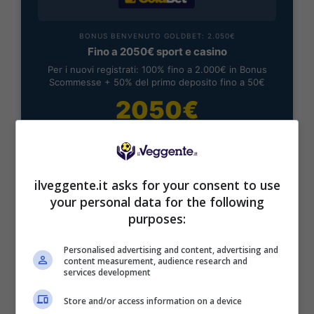
BONUS BENVENUTO GOLDBET: 2.050€
Fino a 2050€ sport e casino
Per i nuovi registrati: 100% fino a 2.000€ in Bonus
Scommesse + 50% del primo deposito fino a 50€
2050€
VERIFICA
ilveggente.it asks for your consent to use
Mostra Informazioni
your personal data for the following
purposes:
Personalised advertising and content, advertising and
content measurement, audience research and
services development
BONUS BENVENUTO LOTTOMATICA: 2050€
Fino a 2050€ bonus scommesse e sport
Store and/or access information on a device
Per i nuovi utenti della piattaforma: 100% fino a 50€ in