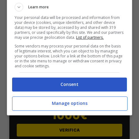
Bonus Scommesse + 100% fino a 2000€ in Bonus
Learn more
Sport
2050€
Your personal data will be processed and information from
your device (cookies, unique identifiers, and other device
data) may be stored by, accessed by and shared with 319
partners, or used specifically by this site. We and our partners
VERIFICA
may use precise geolocation data.
List of partners.
Some vendors may process your personal data on the basis
of legitimate interest, which you can object to by managing
Mostra Informazioni
your options below. Look for a link at the bottom of this page
or in the site menu to manage or withdraw consent in privacy
and cookie settings.
SNAI
Consent
Bonus Benvenuto Sport: fino a 1.000€
Manage options
50% sul deposito fino a 50€
1000€
VERIFICA