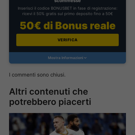
scommesse
Inserisci il codice BONUSBET in fase di registrazione:
ricevi il 50% gratis sul primo deposito fino a 50€
50€ di Bonus reale
VERIFICA
Mostra Informazioni
I commenti sono chiusi.
Altri contenuti che
potrebbero piacerti