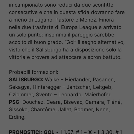
in campionato sono reduci da due sconfitte
consecutive e che in questa sfida dovranno fare
a meno di Lugano, Pastore e Menez. Finora
nelle due trasferte di Europa League è arrivato
un solo punto: insomma il pareggio sarebbe
accolto di buon grado. “Gol” il segno alternativo,
visto che il Salisburgo ha a disposizione solo la
vittoria e proverà ad attaccare a spron battuto.
Probabili formazioni:
SALISBURGO
: Walke – Hierländer, Pasanen,
Sekagya, Hinteregger – Jantscher, Leitgeb,
Cziommer, Svento – Leonardo, Maierhofer.
PSG
: Douchez, Ceara, Bisevac, Camara, Tiéné,
Sissoko, Chantôme, Jallet, Bodmer, Nene,
Erding.
PRONOSTICI:
GOL
• [ 1.67, # ] –
X
• [ 3.30, # ]