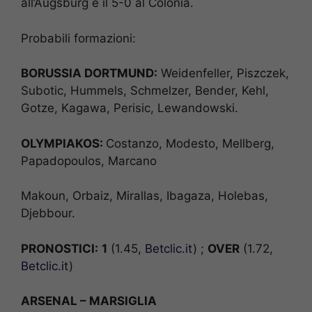
all’Augsburg e il 5-0 al Colonia.
Probabili formazioni:
BORUSSIA DORTMUND:
Weidenfeller, Piszczek,
Subotic, Hummels, Schmelzer, Bender, Kehl,
Gotze, Kagawa, Perisic, Lewandowski.
OLYMPIAKOS:
Costanzo, Modesto, Mellberg,
Papadopoulos, Marcano
Makoun, Orbaiz, Mirallas, Ibagaza, Holebas,
Djebbour.
PRONOSTICI:
1
(1.45,
Betclic.it
) ;
OVER
(1.72,
Betclic.it
)
ARSENAL – MARSIGLIA