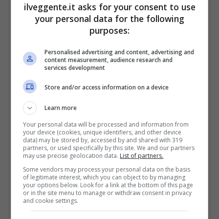
ilveggente.it asks for your consent to use
your personal data for the following
BONUS BENVENUTO GOLDBET: 2.050€
purposes:
Fino a 2050€ sport e casino
Per i nuovi registrati: 100% fino a 2.000€ in Bonus
Personalised advertising and content, advertising and
Scommesse + 50% del primo deposito fino a 50€
content measurement, audience research and
services development
2050€
Store and/or access information on a device
VERIFICA
Learn more
Your personal data will be processed and information from
Mostra Informazioni
your device (cookies, unique identifiers, and other device
data) may be stored by, accessed by and shared with 319
partners, or used specifically by this site. We and our partners
may use precise geolocation data.
List of partners.
Some vendors may process your personal data on the basis
of legitimate interest, which you can object to by managing
your options below. Look for a link at the bottom of this page
BONUS BENVENUTO LOTTOMATICA: 2050€
or in the site menu to manage or withdraw consent in privacy
and cookie settings.
Fino a 2050€ bonus scommesse e sport
Per i nuovi utenti della piattaforma: 100% fino a 50€ in