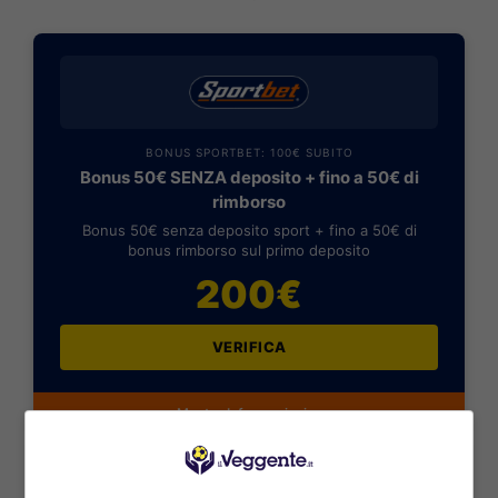
BONUS SPORTBET: 100€ SUBITO
Bonus 50€ SENZA deposito + fino a 50€ di
rimborso
Bonus 50€ senza deposito sport + fino a 50€ di
bonus rimborso sul primo deposito
200€
VERIFICA
Mostra Informazioni