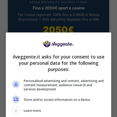
BONUS BENVENUTO GOLDBET: 2.050€
Fino a 2050€ sport e casino
Per i nuovi registrati: 100% fino a 2.000€ in Bonus
Scommesse + 50% del primo deposito fino a 50€
2050€
VERIFICA
ilveggente.it asks for your consent to use
Mostra Informazioni
your personal data for the following
purposes:
Personalised advertising and content, advertising and
content measurement, audience research and
services development
BONUS BENVENUTO LOTTOMATICA: 2050€
Fino a 2050€ bonus scommesse e sport
Store and/or access information on a device
Per i nuovi utenti della piattaforma: 100% fino a 50€ in
Bonus Scommesse + 100% fino a 2000€ in Bonus
Learn more
Sport