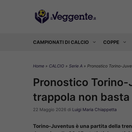
Vai
al
contenuto
CAMPIONATI DI CALCIO
COPPE
Home
»
CALCIO
»
Serie A
»
Pronostico Torino-Juven
Pronostico Torino-
trappola non basta 
22 Maggio 2026
di
Luigi Maria Chiappetta
Torino-Juventus è una partita della tren