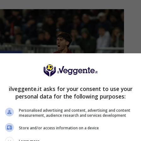
ilveggente.it asks for your consent to use your
personal data for the following purposes:
Personalised advertising and content, advertising and content
measurement, audience research and services development
Store and/or access information on a device