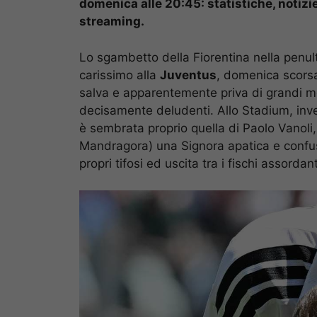
domenica alle 20:45: statistiche, notizie
streaming.
Lo sgambetto della Fiorentina nella penult
carissimo alla
Juventus
, domenica scorsa
salva e apparentemente priva di grandi m
decisamente deludenti. Allo Stadium, inv
è sembrata proprio quella di Paolo Vanoli
Mandragora) una Signora apatica e confus
propri tifosi ed uscita tra i fischi assordant