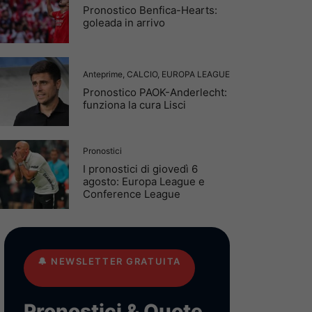
Pronostico Benfica-Hearts:
goleada in arrivo
Anteprime
,
CALCIO
,
EUROPA LEAGUE
Pronostico PAOK-Anderlecht:
funziona la cura Lisci
Pronostici
I pronostici di giovedì 6
agosto: Europa League e
Conference League
🔔
NEWSLETTER GRATUITA
Pronostici & Quote