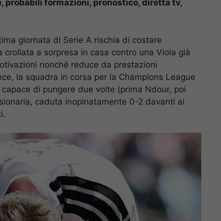
, probabili formazioni, pronostico, diretta tv,
ima giornata di Serie A rischia di costare
 crollata a sorpresa in casa contro una Viola già
otivazioni nonché reduce da prestazioni
ece, la squadra in corsa per la Champions League
, capace di pungere due volte (prima Ndour, poi
ionaria, caduta inopinatamente 0-2 davanti ai
i.