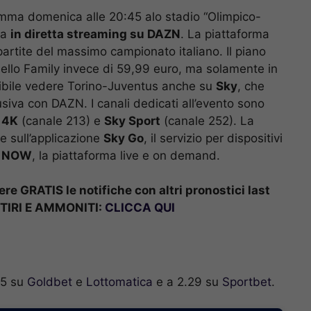
amma domenica alle 20:45 alo stadio “Olimpico-
sa
in diretta streaming su DAZN
. La piattaforma
e partite del massimo campionato italiano. Il piano
uello Family invece di 59,99 euro, ma solamente in
sibile vedere Torino-Juventus anche su
Sky
, che
siva con DAZN. I canali dedicati all’evento sono
 4K
(canale 213) e
Sky Sport
(canale 252). La
e sull’applicazione
Sky Go
, il servizio per dispositivi
u
NOW
, la piattaforma live e on demand.
ere GRATIS le notifiche con altri pronostici last
 TIRI E AMMONITI:
CLICCA QUI
25 su
Goldbet
e
Lottomatica
e a 2.29 su
Sportbet
.