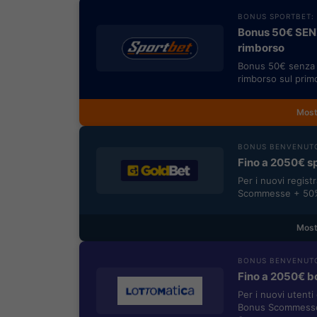
BONUS SPORTBET: 
Bonus 50€ SENZ
rimborso
Bonus 50€ senza 
rimborso sul prim
Most
BONUS BENVENUTO
Fino a 2050€ sp
Per i nuovi regist
Scommesse + 50% 
Most
BONUS BENVENUTO
Fino a 2050€ b
Per i nuovi utenti
Bonus Scommesse