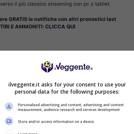
averso il più classico streaming con pc o tablet.
ere GRATIS le notifiche con altri pronostici last
 TIRI E AMMONITI:
CLICCA QUI
oldbet
e
Lottomatica
e
SportBet
. Il segno GOL,
ttomatica.
ilveggente.it asks for your consent to use your
100€ SUBITO
200€
personal data for the following purposes:
A deposito + fino a 50€ di
Personalised advertising and content, advertising and content
VERIFICA
deposito sport + fino a 50€ di bonus
measurement, audience research and services development
o deposito
Store and/or access information on a device
ra Informazioni