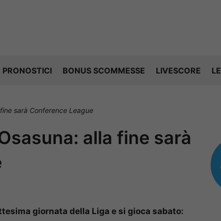
PRONOSTICI
BONUS SCOMMESSE
LIVESCORE
LE
 fine sarà Conference League
sasuna: alla fine sarà
e
tesima giornata della Liga e si gioca sabato: