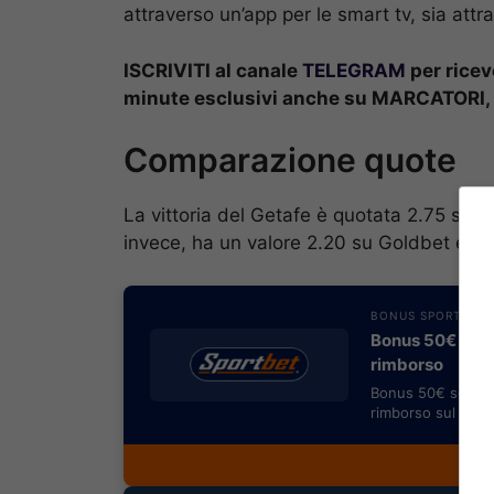
attraverso un’app per le smart tv, sia attr
ISCRIVITI al canale
TELEGRAM
per ricev
minute esclusivi anche su MARCATORI,
Comparazione quote
La vittoria del Getafe è quotata 2.75 su
G
invece, ha un valore 2.20 su Goldbet e Lo
BONUS SPORTBET: 
Bonus 50€ SENZ
rimborso
Bonus 50€ senza 
rimborso sul prim
Most