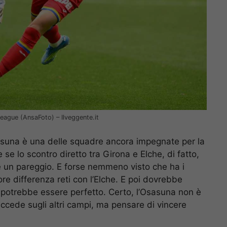
eague (AnsaFoto) – Ilveggente.it
asuna è una delle squadre ancora impegnate per la
se lo scontro diretto tra Girona e Elche, di fatto,
e un pareggio. E forse nemmeno visto che ha i
liore differenza reti con l’Elche. E poi dovrebbe
o potrebbe essere perfetto. Certo, l’Osasuna non è
ccede sugli altri campi, ma pensare di vincere