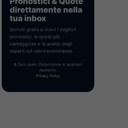
Pronostici & Quote
direttamente nella
tua inbox
Iscriviti gratis e ricevi i migliori
pronostici, le quote più
vantaggiose e le analisi degli
esperti sul calcioscommesse.
🔒 Zero spam. Disiscrizione in qualsiasi
momento.
Privacy Policy