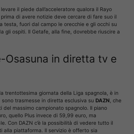
levare il piede dall’acceleratore qualora il Rayo
prima di avere notizie deve cercare di fare suo il
 testa, fuori dal campo le orecchie e gli occhi su
gli ospiti. Il Getafe, alla fine, dovrebbe riuscire a
-Osasuna i
n diretta tv e
a trentottesima giornata della Liga spagnola, è in
e sono trasmesse in diretta esclusiva su
DAZN
, che
itti del massimo campionato spagnolo. Il piano
ro, quello Plus invece di 59,99 euro, ma
e. Con DAZN c’è la possibilità di vedere tutto il
 alla piattaforma. Il servizio è offerto sia