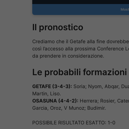
Most
Il pronostico
Crediamo che il Getafe alla fine dovrebbe
così l’accesso alla prossima Conference 
da prendere in considerazione.
Le probabili formazion
GETAFE (3-4-3):
Soria; Nyom, Abqar, Duar
Martin, Liso.
OSASUNA (4-4-2):
Herrera; Rosier, Cat
Garcia, Oroz, V Munoz; Budimir.
POSSIBILE RISULTATO ESATTO: 1-0