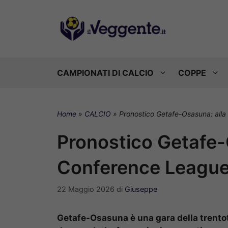
Vai
al
contenuto
CAMPIONATI DI CALCIO
COPPE
Home
»
CALCIO
»
Pronostico Getafe-Osasuna: alla
Pronostico Getafe-O
Conference Leagu
22 Maggio 2026
di
Giuseppe
Getafe-Osasuna è una gara della trentot