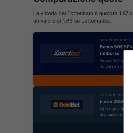
La vittoria del Tottenham è quotata 1.87 
un valore di 1.63 su Lottomatica.
BONUS SPORTBET: 
Bonus 50€ SENZ
rimborso
Bonus 50€ senza 
rimborso sul prim
Most
BONUS BENVENUTO
Fino a 2050€ sp
Per i nuovi regist
Scommesse + 50% 
Most