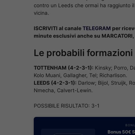
contro un Leeds che ormai ha raggiunto il 
vicina.
ISCRIVITI al canale
TELEGRAM
per ricev
minute esclusivi anche su MARCATORI,
Le probabili formazion
TOTTENHAM (4-2-3-1):
Kinsky; Porro, D
Kolo Muani, Gallagher, Tel; Richarlison.
LEEDS (4-2-3-1):
Darlow; Bijol, Struijk, 
Nmecha, Calvert-Lewin.
POSSIBILE RISULTATO: 3-1
BONU
Bonus 50€ SE