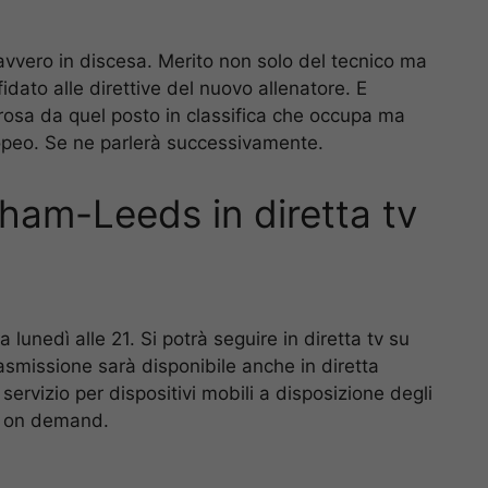
vero in discesa. Merito non solo del tecnico ma
idato alle direttive del nuovo allenatore. E
rosa da quel posto in classifica che occupa ma
peo. Se ne parlerà successivamente.
am-Leeds in diretta tv
nedì alle 21. Si potrà seguire in diretta tv su
asmissione sarà disponibile anche in diretta
il servizio per dispositivi mobili a disposizione degli
 e on demand.