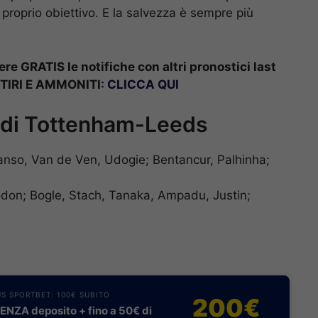
proprio obiettivo. E la salvezza è sempre più
ere GRATIS le notifiche con altri pronostici last
 TIRI E AMMONITI:
CLICCA QUI
i di Tottenham-Leeds
anso, Van de Ven, Udogie; Bentancur, Palhinha;
Rodon; Bogle, Stach, Tanaka, Ampadu, Justin;
S SPORTBET: 100€ SUBITO
200€
NZA deposito + fino a 50€ di