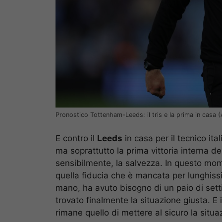
Pronostico Tottenham-Leeds: il tris e la prima in casa (
E contro il
Leeds
in casa per il tecnico ita
ma soprattutto la prima vittoria interna 
sensibilmente, la salvezza. In questo mo
quella fiducia che è mancata per lunghis
mano, ha avuto bisogno di un paio di set
trovato finalmente la situazione giusta. E
rimane quello di mettere al sicuro la situ