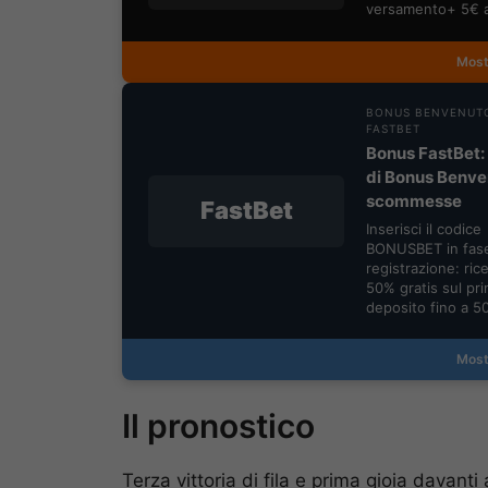
versamento+ 5€ a
Most
BONUS BENVENUT
FASTBET
Bonus FastBet:
di Bonus Benve
scommesse
FastBet
Inserisci il codice
BONUSBET in fase
registrazione: ricev
50% gratis sul pr
deposito fino a 5
Most
Il pronostico
Terza vittoria di fila e prima gioia davanti