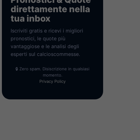
direttamente nella
tua inbox
Iscriviti gratis e ricevi i migliori
pronostici, le quote più
vantaggiose e le analisi degli
esperti sul calcioscommesse.
🔒 Zero spam. Disiscrizione in qualsiasi
momento.
Privacy Policy