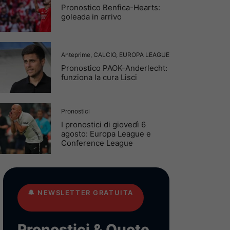
Pronostico Benfica-Hearts:
goleada in arrivo
Anteprime
,
CALCIO
,
EUROPA LEAGUE
Pronostico PAOK-Anderlecht:
funziona la cura Lisci
Pronostici
I pronostici di giovedì 6
agosto: Europa League e
Conference League
🔔
NEWSLETTER GRATUITA
Pronostici & Quote