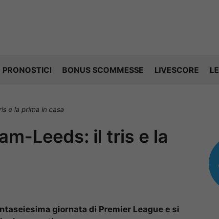
PRONOSTICI
BONUS SCOMMESSE
LIVESCORE
LE
is e la prima in casa
m-Leeds: il tris e la
ntaseiesima giornata di Premier League e si