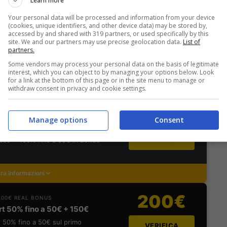
Learn more
Your personal data will be processed and information from your device
 LOTTOMATICA: 2050€
2050€
(cookies, unique identifiers, and other device data) may be stored by,
onus scommesse e sport
accessed by and shared with 319 partners, or used specifically by this
 della piattaforma: 100% fino a 50€ in
site. We and our partners may use precise geolocation data.
List of
VERIFICA
partners.
 + 100% fino a 2000€ in Bonus
Some vendors may process your personal data on the basis of legitimate
interest, which you can object to by managing your options below. Look
for a link at the bottom of this page or in the site menu to manage or
ra Informazioni
withdraw consent in privacy and cookie settings.
65: FINO A 2050€
2050€
 2050€ per sport e scommesse
Manage options
Consent
anetWin365 ricevi: 100% fino a 2000€
VERIFICA
se + 100% fino a 50€ in Bonus
ra Informazioni
200€
200€ REAL BONUS
t 50% fino a 50€ + 150€
: 50% fino a 50€ sul primo
VERIFICA