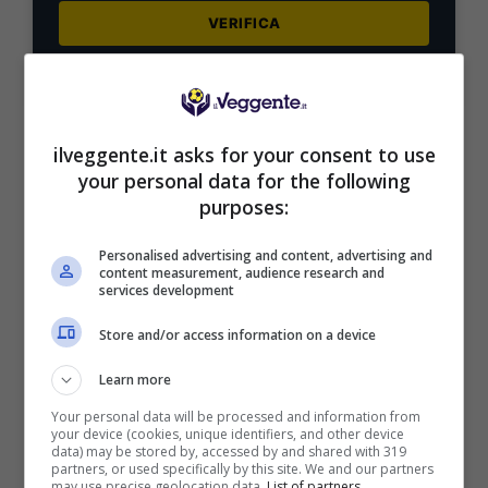
VERIFICA
Mostra Informazioni
Il pronostico
ilveggente.it asks for your consent to use
your personal data for the following
purposes:
Con le feroci accuse di spionaggio che pendono
sulla testa dei Saints, la tensione è alle stelle: il
Personalised advertising and content, advertising and
campo dovrà parlare più forte delle polemiche
content measurement, audience research and
burocratiche per decidere chi continuerà a
services development
sognare la Premier League dopo lo 0-0
Store and/or access information on a device
dell’andata al Riverside Stadium.
Learn more
Un risultato, quello di sabato scorso, che ha del
Your personal data will be processed and information from
paradossale. Il Boro ha dominato creando quasi
your device (cookies, unique identifiers, and other device
data) may be stored by, accessed by and shared with 319
2 xG, ma l’imprecisione sotto porta e un
partners, or used specifically by this site. We and our partners
Southampton insolitamente rinunciatario hanno
may use precise geolocation data.
List of partners.