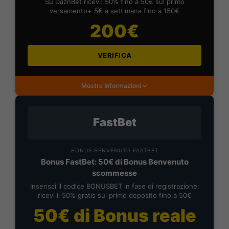
Su DaznBet ricevi: 50% fino a 50€ sul primo
versamento+ 5€ a settimana fino a 150€
200€
VERIFICA
Mostra Informazioni
FastBet
BONUS BENVENUTO FASTBET
Bonus FastBet: 50€ di Bonus Benvenuto
scommesse
Inserisci il codice BONUSBET in fase di registrazione:
ricevi il 50% gratis sul primo deposito fino a 50€
50€ di Bonus reale