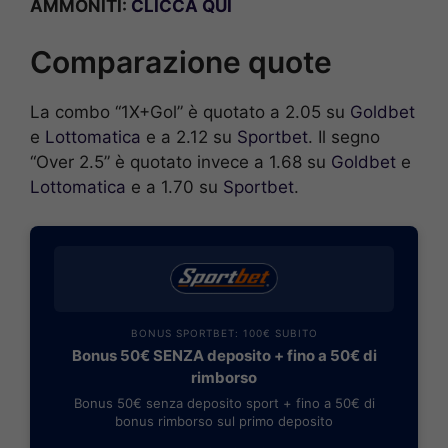
AMMONITI:
CLICCA QUI
Comparazione quote
La combo “1X+Gol” è quotato a 2.05 su
Goldbet
e
Lottomatica
e a 2.12 su
Sportbet
. Il segno
“Over 2.5” è quotato invece a 1.68 su
Goldbet
e
Lottomatica
e a 1.70 su
Sportbet
.
BONUS SPORTBET: 100€ SUBITO
Bonus 50€ SENZA deposito + fino a 50€ di
rimborso
Bonus 50€ senza deposito sport + fino a 50€ di
bonus rimborso sul primo deposito