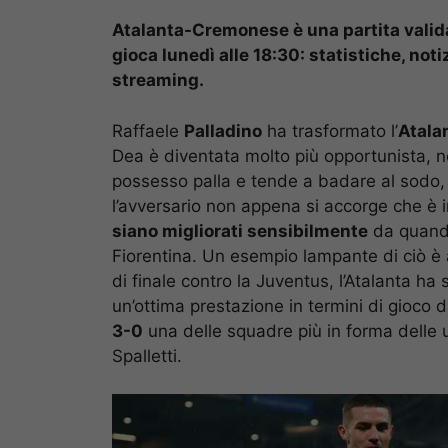
Atalanta-Cremonese è una partita valida 
gioca lunedì alle 18:30: statistiche, noti
streaming.
Raffaele
Palladino
ha trasformato l’
Atala
Dea è diventata molto più opportunista, 
possesso palla e tende a badare al sodo, 
l’avversario non appena si accorge che è i
siano migliorati sensibilmente
da quando
Fiorentina. Un esempio lampante di ciò è 
di finale contro la Juventus, l’Atalanta h
un’ottima prestazione in termini di gioco 
3-0
una delle squadre più in forma delle 
Spalletti.