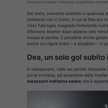
Pronostico Atalanta-Cremonese, pragmatismo e imbattibil
Del resto, avevamo assistito a qualcosa 
lombardo con il Como, in cui la Dea era ri
Cesc Fabregas malgrado l’inferiorità nume
difensore Ahanor dopo appena otto minut
messa la partita. E possibile anche grazie
anche sul rigore tirato – e sbagliato – in
Dea, un solo gol subito
In campionato, nelle sei partite disputat
porta inviolata, ad eccezione della trasfer
nerazzurri nell’anno solare
che è appena