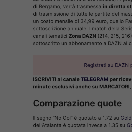
di Bergamo, verrà trasmessa
in diretta 
di trasmissione di tutte le partite del mas
un costo mensile di 34,99 euro, quello Fa
sottoscrizione annuale. I match della Se
canali tematici
Zona DAZN
(214, 215, 216
sottoscritto un abbonamento a DAZN al co
Registrati su DAZN p
ISCRIVITI al canale
TELEGRAM
per ricev
minute esclusivi anche su MARCATORI,
Comparazione quote
Il segno “No Gol” è quotato a 1.72 su
Gold
dell’Atalanta è quotata invece a 1.35 su
G