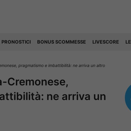
PRONOSTICI
BONUS SCOMMESSE
LIVESCORE
LE
monese, pragmatismo e imbattibilità: ne arriva un altro
ta-Cremonese,
tibilità: ne arriva un