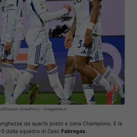
ll’Europa (AnsaFoto) – Ilveggente.it
 lunghezze da quarto posto e zona Champions. E la
 -5 dalla squadra di Cesc
Fabregas
.