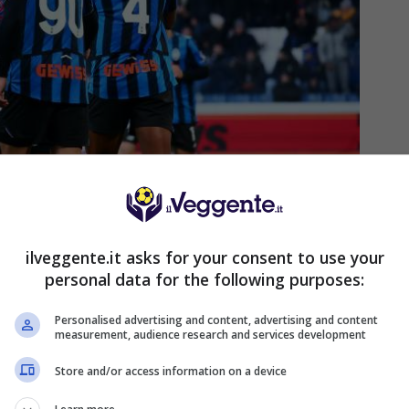
ilveggente.it asks for your consent to use your
personal data for the following purposes:
ll’Europa (AnsaFoto) – Ilveggente.it
Personalised advertising and content, advertising and content
measurement, audience research and services development
certa di un pass per i playoff (affronterà il
Store and/or access information on a device
nica scorsa, le cose erano andate diversamente:
trapazzato 4-0 alla New Balance Arena, un