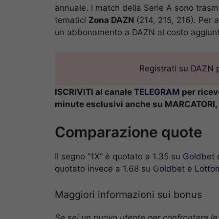
annuale. I match della Serie A sono tras
tematici
Zona DAZN
(214, 215, 216). Per 
un abbonamento a DAZN al costo aggiuntiv
Registrati su DAZN p
ISCRIVITI al canale
TELEGRAM
per ricev
minute esclusivi anche su MARCATORI,
Comparazione quote
Il segno “1X” è quotato a 1.35 su
Goldbet
quotato invece a 1.68 su
Goldbet
e
Lotto
Maggiori informazioni sui bonus
Se sei un nuovo utente per confrontare le