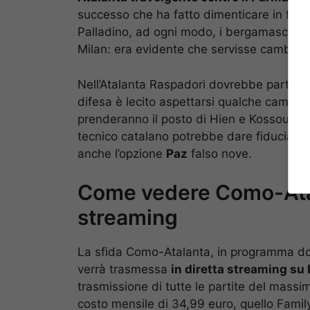
successo che ha fatto dimenticare in fretta
Palladino, ad ogni modo, i bergamaschi ha
Milan: era evidente che servisse cambiare
Nell’Atalanta Raspadori dovrebbe partire 
difesa è lecito aspettarsi qualche cambi
prenderanno il posto di Hien e Kossounou.
tecnico catalano potrebbe dare fiducia a
anche l’opzione
Paz
falso nove.
Come vedere Como-Atala
streaming
La sfida Como-Atalanta, in programma dom
verrà trasmessa
in diretta streaming s
trasmissione di tutte le partite del massim
costo mensile di 34,99 euro, quello Family