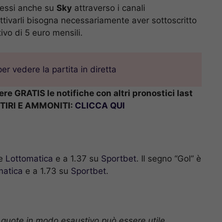
messi anche su
Sky
attraverso i canali
attivarli bisogna necessariamente aver sottoscritto
o di 5 euro mensili.
er vedere la partita in diretta
ere GRATIS le notifiche con altri pronostici last
 TIRI E AMMONITI:
CLICCA QUI
e
Lottomatica
e a 1.37 su
Sportbet
. Il segno “Gol” è
matica
e a 1.73 su
Sportbet
.
 quote in modo esaustivo può essere utile