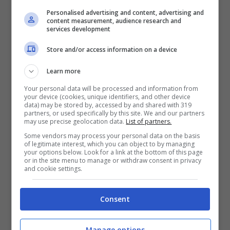
rimborso
Personalised advertising and content, advertising and
content measurement, audience research and
Bonus 50€ senza deposito sport + fino a 50€ di
services development
bonus rimborso sul primo deposito
200€
Store and/or access information on a device
Learn more
VERIFICA
Your personal data will be processed and information from
your device (cookies, unique identifiers, and other device
data) may be stored by, accessed by and shared with 319
Mostra Informazioni
partners, or used specifically by this site. We and our partners
may use precise geolocation data.
List of partners.
Some vendors may process your personal data on the basis
of legitimate interest, which you can object to by managing
your options below. Look for a link at the bottom of this page
or in the site menu to manage or withdraw consent in privacy
and cookie settings.
BONUS BENVENUTO GOLDBET: 2.050€
Fino a 2050€ sport e casino
Per i nuovi registrati: 100% fino a 2.000€ in Bonus
Consent
Scommesse + 50% del primo deposito fino a 50€
2050€
Manage options