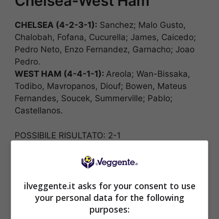
Chelsea-West Ham
CHELSEA (4-2-3-1):
Sanchez; Malo Gusto,
Chalobah, Fofana, Cucurella; James, Caicedo;
Pedro Neto, Enzo Fernandez, Garnacho; Joao
Pedro.
WEST HAM (4-4-1-1):
Areola; Wan-Bissaka,
Todibo, Mavropanos, Diouf; Bowen, Mateus
Fernandes, Soucek, Summerville; Pablo;
Castellanos.
POSSIBILE RISULTATO: 2-1
ilveggente.it asks for your consent to use
your personal data for the following
BONUS SPORTBET: 100€ SUBITO
purposes:
Bonus 50€ SENZA deposito + fino a 50€ di