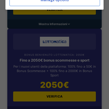
VERIFICA
Mostra Informazioni
BONUS BENVENUTO LOTTOMATICA: 2050€
Fino a 2050€ bonus scommesse e sport
Per i nuovi utenti della piattaforma: 100% fino a 50€ in
Bonus Scommesse + 100% fino a 2000€ in Bonus
Sport
2050€
VERIFICA