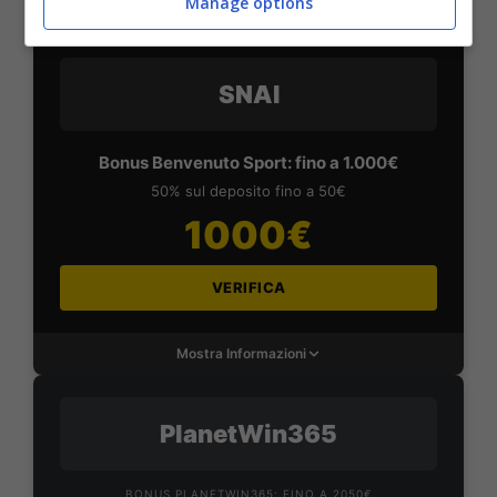
Manage options
Mostra Informazioni
SNAI
Bonus Benvenuto Sport: fino a 1.000€
50% sul deposito fino a 50€
1000€
VERIFICA
Mostra Informazioni
PlanetWin365
BONUS PLANETWIN365: FINO A 2050€