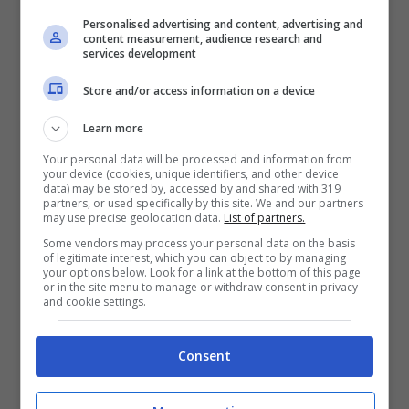
Personalised advertising and content, advertising and
content measurement, audience research and
VERIFICA
services development
Store and/or access information on a device
Mostra Informazioni
Learn more
Your personal data will be processed and information from
your device (cookies, unique identifiers, and other device
data) may be stored by, accessed by and shared with 319
partners, or used specifically by this site. We and our partners
BONUS BENVENUTO LOTTOMATICA: 2050€
may use precise geolocation data.
List of partners.
Fino a 2050€ bonus scommesse e sport
Some vendors may process your personal data on the basis
Per i nuovi utenti della piattaforma: 100% fino a 50€ in
of legitimate interest, which you can object to by managing
Bonus Scommesse + 100% fino a 2000€ in Bonus
your options below. Look for a link at the bottom of this page
or in the site menu to manage or withdraw consent in privacy
Sport
and cookie settings.
2050€
Consent
VERIFICA