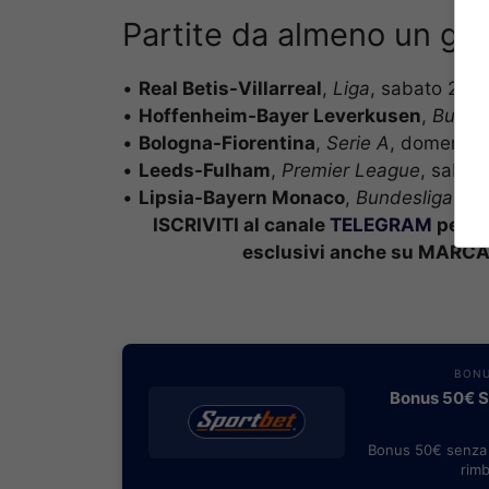
Partite da almeno un go
•
Real Betis-Villarreal
,
Liga
, sabato 21:0
•
Hoffenheim-Bayer Leverkusen
,
Bunde
•
Bologna-Fiorentina
,
Serie A
, domenica
•
Leeds-Fulham
,
Premier League
, sabat
•
Lipsia-Bayern Monaco
,
Bundesliga
, s
ISCRIVITI al canale
TELEGRAM
per ri
esclusivi anche su MARCA
BONU
Bonus 50€ SE
Bonus 50€ senza 
rimb