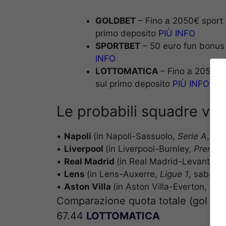
GOLDBET
– Fino a 2050€ sport
primo deposito
PIÙ INFO
SPORTBET
– 50 euro fun bonus 
INFO
LOTTOMATICA
– Fino a 2050€ 
sul primo deposito
PIÙ INFO
Le probabili squadre vinc
•
Napoli
(in Napoli-Sassuolo,
Serie A
, sa
•
Liverpool
(in Liverpool-Burnley,
Premier
•
Real Madrid
(in Real Madrid-Levante,
L
•
Lens
(in Lens-Auxerre,
Ligue 1
, sabato 
•
Aston Villa
(in Aston Villa-Everton,
Pre
Comparazione quota totale (gol + o
67.44
LOTTOMATICA