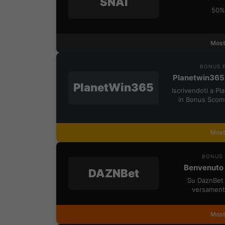
SNAI
50% 
Most
BONUS P
Planetwin365
PlanetWin365
Iscrivendoti a P
in Bonus Scom
Most
BONUS 
Benvenuto 
DAZNBet
Su DaznBet 
versament
Most