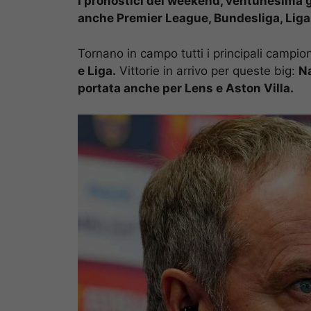
I pronostici del weekend, ventunesima g
anche Premier League, Bundesliga, Liga 
Tornano in campo tutti i principali campio
e Liga.
Vittorie in arrivo per queste big:
Na
portata anche per Lens e Aston Villa.