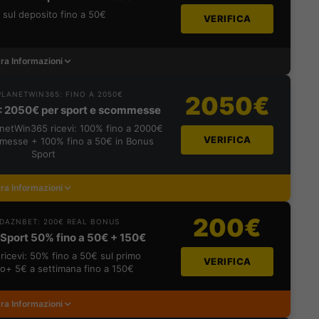
sul deposito fino a 50€
VERIFICA
ra Informazioni
LANETWIN365: FINO A 2050€
2050€
: 2050€ per sport e scommesse
lanetWin365 ricevi: 100% fino a 2000€
VERIFICA
messe + 100% fino a 50€ in Bonus
Sport
ra Informazioni
200€
DAZNBET: 200€ REAL BONUS
Sport 50% fino a 50€ + 150€
ricevi: 50% fino a 50€ sul primo
VERIFICA
o+ 5€ a settimana fino a 150€
ra Informazioni