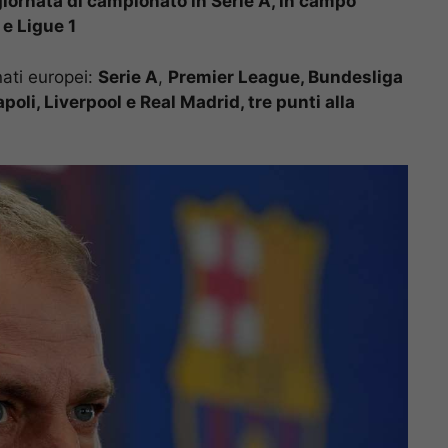
iornata di campionato in Serie A, in campo
e Ligue 1
nati europei:
Serie A
,
Premier League, Bundesliga
poli, Liverpool e
Real Madrid, tre punti alla