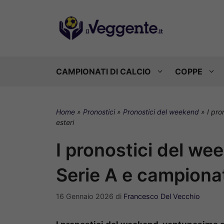
Vai
al
contenuto
CAMPIONATI DI CALCIO
COPPE
Home
»
Pronostici
»
Pronostici del weekend
»
I pro
esteri
I pronostici del we
Serie A e campionat
16 Gennaio 2026
di
Francesco Del Vecchio