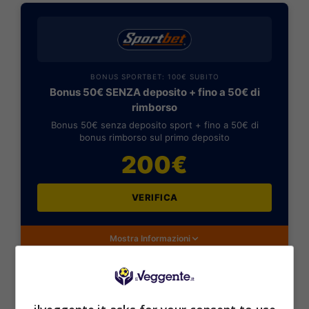
BONUS SPORTBET: 100€ SUBITO
Bonus 50€ SENZA deposito + fino a 50€ di
rimborso
Bonus 50€ senza deposito sport + fino a 50€ di
bonus rimborso sul primo deposito
200€
VERIFICA
Mostra Informazioni