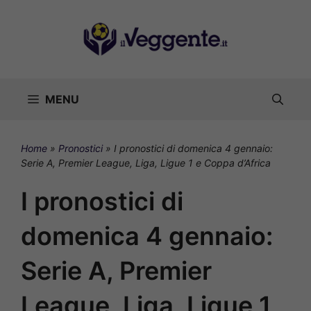
Vai
al
contenuto
MENU
Home
»
Pronostici
»
I pronostici di domenica 4 gennaio:
Serie A, Premier League, Liga, Ligue 1 e Coppa d’Africa
I pronostici di
domenica 4 gennaio:
Serie A, Premier
League, Liga, Ligue 1