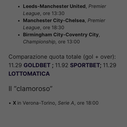
Leeds-Manchester United
,
Premier
League
, ore 13:30
Manchester City-Chelsea
,
Premier
League
, ore 18:30
Birmingham City-Coventry City
,
Championship
, ore 13:00
Comparazione quota totale (gol + over):
11.29
GOLDBET
;
11.92
SPORTBET
;
11.29
LOTTOMATICA
Il “clamoroso”
•
X
in Verona-Torino,
Serie A
, ore 18:00