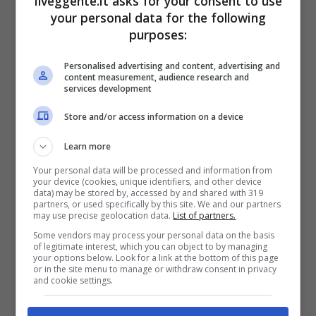
ilveggente.it asks for your consent to use
your personal data for the following
BONUS BENVENUTO GOLDBET: 2.050€
purposes:
Fino a 2050€ sport e casino
Per i nuovi registrati: 100% fino a 2.000€ in Bonus
Scommesse + 50% del primo deposito fino a 50€
Personalised advertising and content, advertising and
content measurement, audience research and
2050€
services development
Store and/or access information on a device
VERIFICA
Learn more
Mostra Informazioni
Your personal data will be processed and information from
your device (cookies, unique identifiers, and other device
data) may be stored by, accessed by and shared with 319
partners, or used specifically by this site. We and our partners
may use precise geolocation data.
List of partners.
Some vendors may process your personal data on the basis
of legitimate interest, which you can object to by managing
your options below. Look for a link at the bottom of this page
BONUS BENVENUTO LOTTOMATICA: 2050€
or in the site menu to manage or withdraw consent in privacy
Fino a 2050€ bonus scommesse e sport
and cookie settings.
Per i nuovi utenti della piattaforma: 100% fino a 50€ in
Bonus Scommesse + 100% fino a 2000€ in Bonus
Sport