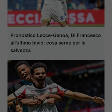
Pronostico Lecce-Genoa, Di Francesco
all’ultimo bivio: cosa serve per la
salvezza