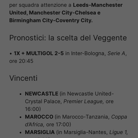
per squadra attenzione a
Leeds-Manchester
United, Manchester City-Chelsea e
Birmingham City-Coventry City.
Pronostici: la scelta del Veggente
•
1X
+ MULTIGOL 2-5
in Inter-Bologna,
Serie A
,
ore 20:45
Vincenti
NEWCASTLE
(in Newcastle United-
Crystal Palace,
Premier League,
ore
16:00)
MAROCCO
(in Marocco-Tanzania,
Coppa
d’Africa,
ore 17:00)
MARSIGLIA
(in Marsiglia-Nantes,
Ligue 1,