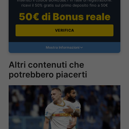
Inserisci il codice BONUSBET in fase di registrazione:
ricevi il 50% gratis sul primo deposito fino a 50€
50€ di Bonus reale
VERIFICA
Mostra Informazioni
Altri contenuti che
potrebbero piacerti