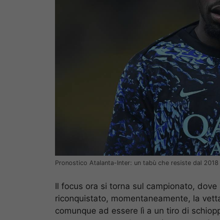
Pronostico Atalanta-Inter: un tabù che resiste dal 2018 
Il focus ora si torna sul campionato, dov
riconquistato, momentaneamente, la vetta 
comunque ad essere lì a un tiro di schioppo