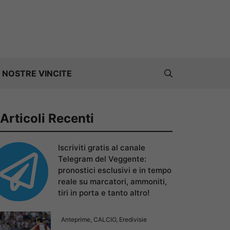
 NOSTRE VINCITE
Articoli Recenti
Iscriviti gratis al canale
Telegram del Veggente:
pronostici esclusivi e in tempo
reale su marcatori, ammoniti,
tiri in porta e tanto altro!
Anteprime
,
CALCIO
,
Eredivisie