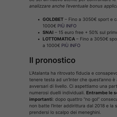
analizzare anche l’eventuale bonus applica
GOLDBET
– Fino a 3050€ sport e c
1000€
PIÙ INFO
SNAI
– 15 euro free + 50% sul prim
LOTTOMATICA
– Fino a 3050€ spo
a 1000€
PIÙ INFO
Il pronostico
L’Atalanta ha ritrovato fiducia e consapev
tenere testa ad un’Inter che quest’anno è
avversari di livello. Ci aspettiamo una part
numerosi duelli individuali.
Entrambe le s
importanti
: dopo quattro “no gol” consec
non batte l’Inter addirittura dal 2018 e 
prendersi lo scalpo dei meneghini.