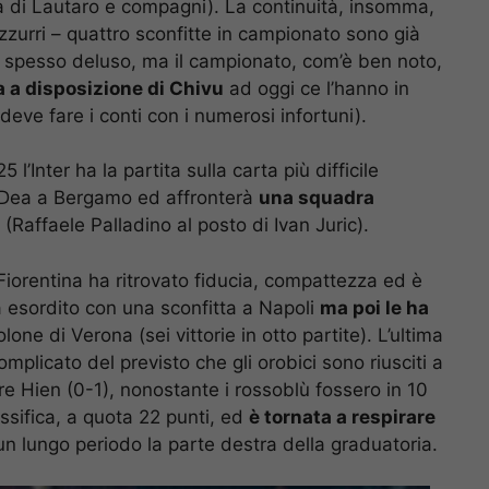
 di Lautaro e compagni). La continuità, insomma,
zzurri – quattro sconfitte in campionato sono già
no spesso deluso, ma il campionato, com’è ben noto,
a a disposizione di Chivu
ad oggi ce l’hanno in
eve fare i conti con i numerosi infortuni).
l’Inter ha la partita sulla carta più difficile
lla Dea a Bergamo ed affronterà
una squadra
(Raffaele Palladino al posto di Ivan Juric).
Fiorentina ha ritrovato fiducia, compattezza ed è
 esordito con una sconfitta a Napoli
ma poi le ha
olone di Verona (sei vittorie in otto partite). L’ultima
plicato del previsto che gli orobici sono riusciti a
re Hien (0-1), nonostante i rossoblù fossero in 10
ssifica, a quota 22 punti, ed
è tornata a respirare
n lungo periodo la parte destra della graduatoria.