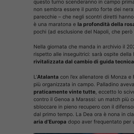
questo turno scenderanno in campo prima
non sembra essere il punto forte dei nera
parecchie – che negli scontri diretti han
è una maratona e
la profondità della ros
pochi (ad esclusione del Napoli, che però d
Nella giornata che manda in archivio il 2025 
rispetto alle inseguitrici: sarà ospite de
rivitalizzata dal cambio di guida tecnica
L’
Atalanta
con l’ex allenatore di Monza e 
più organizzata in campo. Palladino aveva
praticamente vinte tutte
, eccetto lo sciv
contro il Genoa a Marassi: un match più com
sbloccare in pieno recupero con il difenso
dal primo tempo. La Dea ora è nona in cla
aria d’Europa
dopo aver frequentato per u