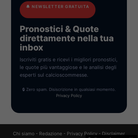
🔔
NEWSLETTER GRATUITA
Pronostici & Quote
direttamente nella tua
inbox
Iscriviti gratis e ricevi i migliori pronostici,
le quote più vantaggiose e le analisi degli
esperti sul calcioscommesse.
🔒 Zero spam. Disiscrizione in qualsiasi momento.
Privacy Policy
Chi siamo
-
Redazione
-
Privacy Policy
-
Disclaimer