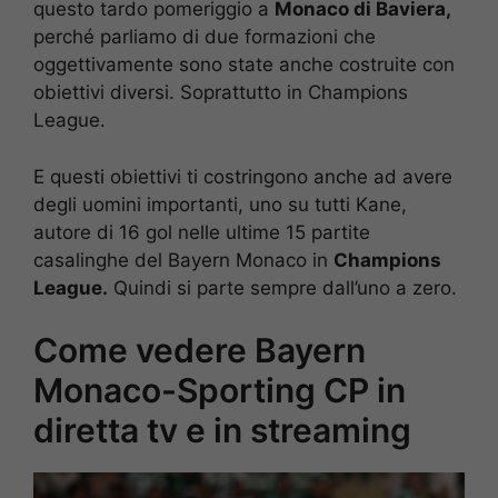
questo tardo pomeriggio a
Monaco di Baviera,
perché parliamo di due formazioni che
oggettivamente sono state anche costruite con
obiettivi diversi. Soprattutto in Champions
League.
E questi obiettivi ti costringono anche ad avere
degli uomini importanti, uno su tutti Kane,
autore di 16 gol nelle ultime 15 partite
casalinghe del Bayern Monaco in
Champions
League.
Quindi si parte sempre dall’uno a zero.
Come vedere Bayern
Monaco-Sporting CP in
diretta tv e in streaming