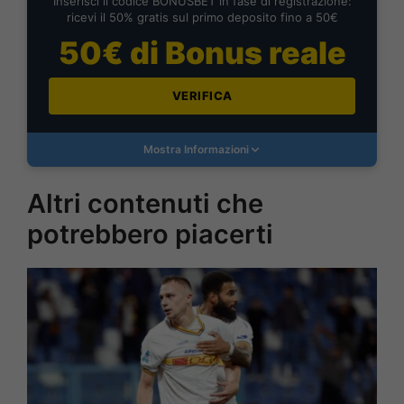
Inserisci il codice BONUSBET in fase di registrazione:
ricevi il 50% gratis sul primo deposito fino a 50€
50€ di Bonus reale
VERIFICA
Mostra Informazioni
Altri contenuti che
potrebbero piacerti