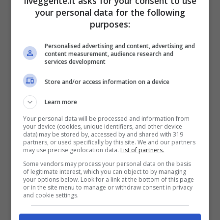
ilveggente.it asks for your consent to use
your personal data for the following
BONUS BENVENUTO GOLDBET: 2.050€
purposes:
Fino a 2050€ sport e casino
Per i nuovi registrati: 100% fino a 2.000€ in Bonus
Scommesse + 50% del primo deposito fino a 50€
Personalised advertising and content, advertising and
content measurement, audience research and
2050€
services development
Store and/or access information on a device
VERIFICA
Learn more
Mostra Informazioni
Your personal data will be processed and information from
your device (cookies, unique identifiers, and other device
data) may be stored by, accessed by and shared with 319
partners, or used specifically by this site. We and our partners
may use precise geolocation data.
List of partners.
Some vendors may process your personal data on the basis
of legitimate interest, which you can object to by managing
your options below. Look for a link at the bottom of this page
BONUS BENVENUTO LOTTOMATICA: 2050€
or in the site menu to manage or withdraw consent in privacy
Fino a 2050€ bonus scommesse e sport
and cookie settings.
Per i nuovi utenti della piattaforma: 100% fino a 50€ in
Bonus Scommesse + 100% fino a 2000€ in Bonus