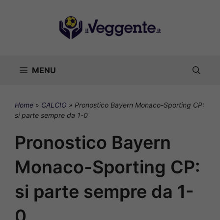
Vai
al
contenuto
MENU
Home
»
CALCIO
»
Pronostico Bayern Monaco-Sporting CP:
si parte sempre da 1-0
Pronostico Bayern
Monaco-Sporting CP:
si parte sempre da 1-
0