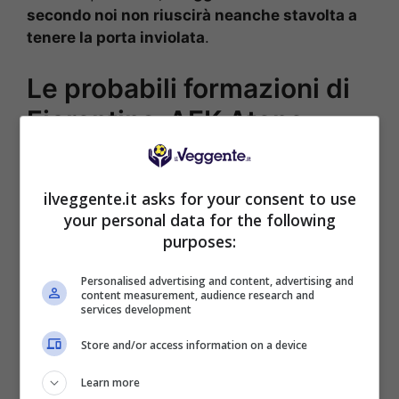
secondo noi non riuscirà neanche stavolta a
tenere la porta inviolata
.
Le probabili formazioni di
Fiorentina-AEK Atene
FIORENTINA (3-5-2):
De Gea; Comuzzo, Pablo
Marì, Ranieri; Fortini, Fazzini, Nicolussi Caviglia,
ilveggente.it asks for your consent to use
Ndour, Parisi; Gudmundsson, Dzeko.
your personal data for the following
AEK ATENE (4-3-1-2):
Strakosha; Rota,
purposes:
Moukoudi, Relvas, Penrice; Marin, Pineda,
Grujic; Koita; Mantalos, Jovic.
Personalised advertising and content, advertising and
content measurement, audience research and
services development
[poll id=”2883″]
Store and/or access information on a device
POSSIBILE RISULTATO: 2-1
Learn more