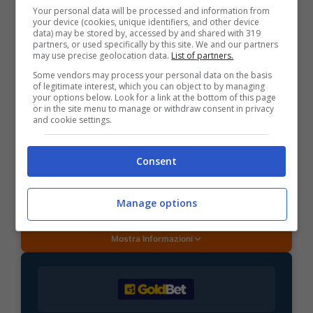
Your personal data will be processed and information from
your device (cookies, unique identifiers, and other device
data) may be stored by, accessed by and shared with 319
partners, or used specifically by this site. We and our partners
may use precise geolocation data.
List of partners.
Some vendors may process your personal data on the basis
BONUS SPORTBET: 100€ SUBITO
of legitimate interest, which you can object to by managing
Bonus 50€ SENZA deposito + fino a 50€ di
your options below. Look for a link at the bottom of this page
rimborso
or in the site menu to manage or withdraw consent in privacy
and cookie settings.
Bonus 50€ senza deposito sport + fino a 50€ di
bonus rimborso sul primo deposito
200€
Consent
VERIFICA
Manage options
Mostra Informazioni