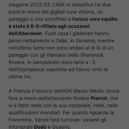
stagione 2022-23. L’AEK in classifica ha due
punti in meno dei gigliati (una vittoria, un
pareggio e una sconfitta) e
l’unico vero squillo
è stato il 6-0 rifilato agli scozzesi
dell’Aberdeen
. Fuori casa i gialloneri hanno
perso nettamente a Celje, in Slovenia, mentre
nell’ultimo turno non sono andati al di là di un
pareggio con gli irlandesi dello Shamrock
Rovers. In campionato sono terzi a -3
dall’Olympiacos capolista ed hanno vinto le
ultime tre.
A Firenze il tecnico dell’AEK Marko Nikolic dovrà
fare a meno dell’attaccante titolare
Pierrot
, che
si è fatto male con la sua nazionale, Haiti, nelle
qualificazioni mondiali. Per quanto riguarda la
Fiorentina, Vanoli farà turnover: assenti gli
infortunati
Dodò
e Gosens.