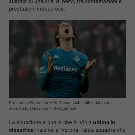
sull’orlo di una crisi di nervi, tra contestazioni e
prestazioni indecorose.
Pronostico Fiorentina-AEK Atene: occhio all’ex dal dente
avvelenato (AnsaFoto) – Ilveggente.it
La situazione è quella che è: Viola
ultima in
classifica
insieme al Verona, l’altra squadra che