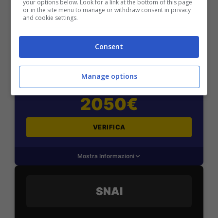
your options below. Look for a link at the bottom of this page
or in the site menu to manage or withdraw consent in privacy
and cookie settings.
BONUS BENVENUTO LOTTOMATICA: 2050€
Consent
Fino a 2050€ bonus scommesse e sport
Per i nuovi utenti della piattaforma: 100% fino a 50€ in
Manage options
Bonus Scommesse + 100% fino a 2000€ in Bonus
Sport
2050€
VERIFICA
Mostra Informazioni
SNAI