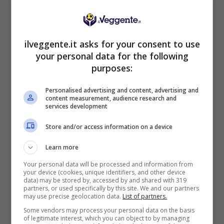
VERIFICA
Mostra Informazioni
ilveggente.it asks for your consent to use
your personal data for the following
purposes:
Personalised advertising and content, advertising and
content measurement, audience research and
BONUS BENVENUTO GOLDBET: 2.050€
services development
Fino a 2050€ sport e casino
Per i nuovi registrati: 100% fino a 2.000€ in Bonus
Store and/or access information on a device
Scommesse + 50% del primo deposito fino a 50€
2050€
Learn more
Your personal data will be processed and information from
your device (cookies, unique identifiers, and other device
VERIFICA
data) may be stored by, accessed by and shared with 319
partners, or used specifically by this site. We and our partners
may use precise geolocation data.
List of partners.
Mostra Informazioni
Some vendors may process your personal data on the basis
of legitimate interest, which you can object to by managing