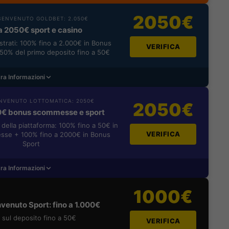
2050€
ENVENUTO GOLDBET: 2.050€
a 2050€ sport e casino
istrati: 100% fino a 2.000€ in Bonus
VERIFICA
0% del primo deposito fino a 50€
ra Informazioni
NVENUTO LOTTOMATICA: 2050€
2050€
0€ bonus scommesse e sport
i della piattaforma: 100% fino a 50€ in
VERIFICA
se + 100% fino a 2000€ in Bonus
Sport
ra Informazioni
1000€
venuto Sport: fino a 1.000€
sul deposito fino a 50€
VERIFICA