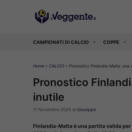
Vai
al
contenuto
CAMPIONATI DI CALCIO
COPPE
Home
»
CALCIO
»
Pronostico Finlandia-Malta: una vi
Pronostico Finlandi
inutile
11 Novembre 2025
di
Giuseppe
Finlandia-Malta è una partita valida per 