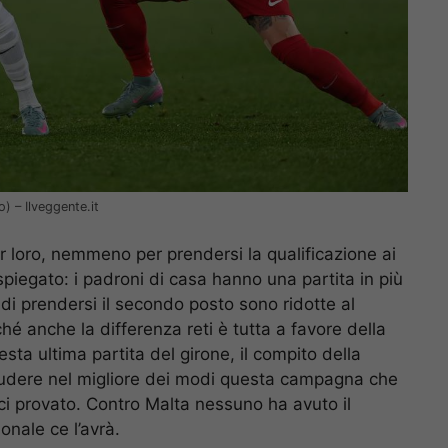
o) – Ilveggente.it
r loro, nemmeno per prendersi la qualificazione ai
 spiegato: i padroni di casa hanno una partita in più
à di prendersi il secondo posto sono ridotte al
hé anche la differenza reti è tutta a favore della
a ultima partita del girone, il compito della
hiudere nel migliore dei modi questa campagna che
rci provato. Contro Malta nessuno ha avuto il
ale ce l’avrà.