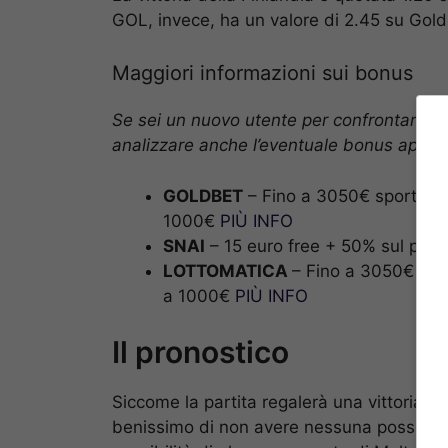
GOL, invece, ha un valore di 2.45 su Gold
Maggiori informazioni sui bonus
Se sei un nuovo utente per confrontare le
analizzare anche l’eventuale bonus applica
GOLDBET
– Fino a 3050€ sport e c
1000€
PIÙ INFO
SNAI
– 15 euro free + 50% sul prim
LOTTOMATICA
– Fino a 3050€ spo
a 1000€
PIÙ INFO
Il pronostico
Siccome la partita regalerà una vittoria a
benissimo di non avere nessuna possibilità