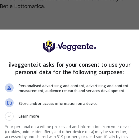
Bet e Lottomatica.
 quote in modo esaustivo può essere utile
to dagli stessi operatori sulle nuove registrazioni.
asinò con 200% sul primo deposito sport fino a
ilveggente.it asks for your consent to use your
personal data for the following purposes:
o deposito fino a 30 euro
PIÙ INFO
rt e casinò con 200% sul primo deposito sport fino
Personalised advertising and content, advertising and content
measurement, audience research and services development
Store and/or access information on a device
Learn more
i padroni di casa, e siccome anche la Finlandia sa
Your personal data will be processed and information from your device
(cookies, unique identifiers, and other device data) may be stored by,
 di prendersi una qualificazione, occhio alla
accessed by and shared with 319 partners, or used specifically by this