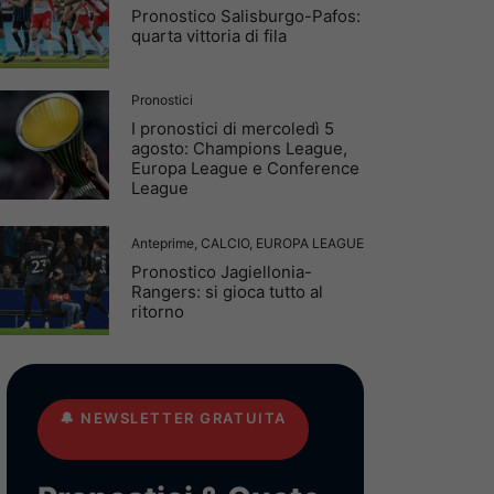
Pronostico Salisburgo-Pafos:
quarta vittoria di fila
Pronostici
I pronostici di mercoledì 5
agosto: Champions League,
Europa League e Conference
League
Anteprime
,
CALCIO
,
EUROPA LEAGUE
Pronostico Jagiellonia-
Rangers: si gioca tutto al
ritorno
🔔
NEWSLETTER GRATUITA