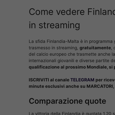
Come vedere Finlan
in streaming
La sfida Finlandia-Malta è in programma g
trasmesso in streaming,
gratuitamente
,
del calcio europeo che trasmette anche la 
internazionali giovanili e diverse partite 
qualificazione al prossimo Mondiale, si 
ISCRIVITI al canale
TELEGRAM
per ricev
minute esclusivi anche su MARCATORI,
Comparazione quote
La vittoria della Finlandia è quotata 1.20 