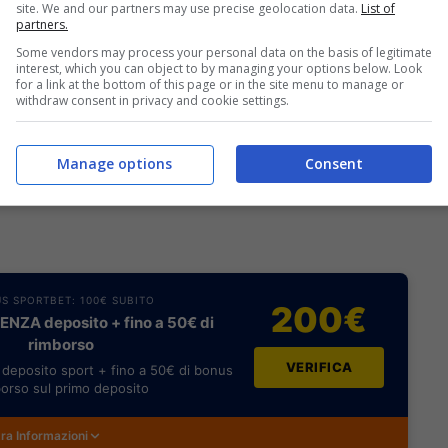
rante il match. La quota altissima è stimolante.
site. We and our partners may use precise geolocation data.
List of
partners.
 di Finlandia-Malta
Some vendors may process your personal data on the basis of legitimate
interest, which you can object to by managing your options below. Look
for a link at the bottom of this page or in the site menu to manage or
withdraw consent in privacy and cookie settings.
, Tenho, Koski, Lahetenmaki; Kairininen Vaananen,
 Pepe, Camenzuli; Guillavaimer, Satariano;
Manage options
Consent
S SPORTBET: 100€ SUBITO
200€
NZA deposito + fino a 50€ di
rimborso
VERIFICA
deposito sport + fino a 50€ di bonus
orso sul primo deposito
ra Informazioni