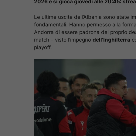
2026 e si gioca giovedì alle 20:45: stre
Le ultime uscite dell’Albania sono state i
fondamentali. Hanno permesso alla forma
Andorra di essere padrona del proprio de
match – visto l’impegno
dell’Inghilterra
co
playoff.