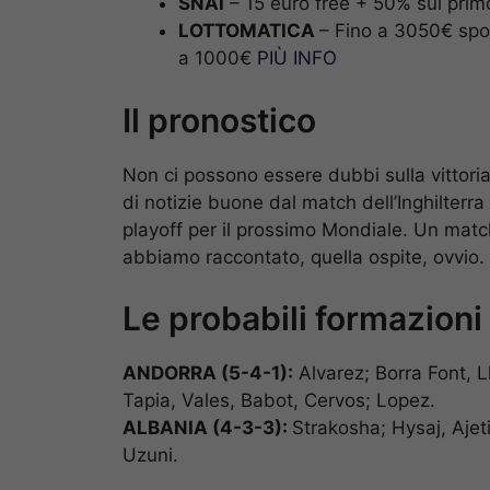
SNAI
– 15 euro free + 50% sul prim
LOTTOMATICA
– Fino a 3050€ spo
a 1000€
PIÙ INFO
Il pronostico
Non ci possono essere dubbi sulla vittori
di notizie buone dal match dell’Inghilterra 
playoff per il prossimo Mondiale. Un matc
abbiamo raccontato, quella ospite, ovvio.
Le probabili formazioni
ANDORRA (5-4-1):
Alvarez; Borra Font, L
Tapia, Vales, Babot, Cervos; Lopez.
ALBANIA (4-3-3):
Strakosha; Hysaj, Ajeti
Uzuni.