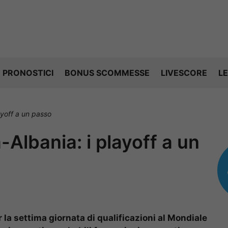
PRONOSTICI
BONUS SCOMMESSE
LIVESCORE
LE
ayoff a un passo
Albania: i playoff a un
 la settima giornata di qualificazioni al Mondiale