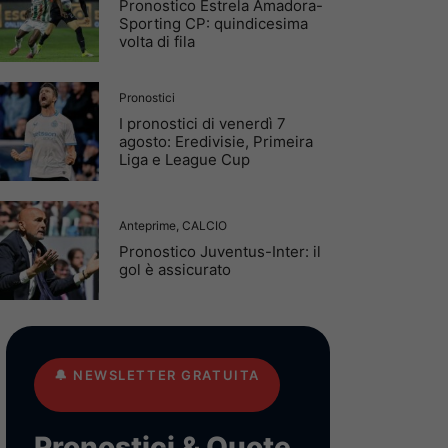
Pronostico Estrela Amadora-
Sporting CP: quindicesima
volta di fila
Pronostici
I pronostici di venerdì 7
agosto: Eredivisie, Primeira
Liga e League Cup
Anteprime
,
CALCIO
Pronostico Juventus-Inter: il
gol è assicurato
🔔
NEWSLETTER GRATUITA
Pronostici & Quote