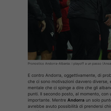
Pronostico Andorra-Albania: i playoff a un passo (AnsaF
E contro Andorra, oggettivamente, di prob
che ci sono motivazioni davvero diverse, e
mentale che ci spinge a dire che gli alban
punti. Il secondo posto, al momento, con 
importante. Mentre
Andorra
un solo punt
avrebbe avuto possibilità di prendersi ch