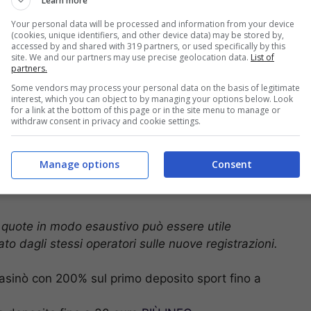
Learn more
possono vedere in diretta tv su Sky Sport.
Your personal data will be processed and information from your device
(cookies, unique identifiers, and other device data) may be stored by,
accessed by and shared with 319 partners, or used specifically by this
ere GRATIS le notifiche con altri pronostici last
site. We and our partners may use precise geolocation data.
List of
 TIRI E AMMONITI:
CLICCA QUI
partners.
Some vendors may process your personal data on the basis of legitimate
interest, which you can object to by managing your options below. Look
for a link at the bottom of this page or in the site menu to manage or
withdraw consent in privacy and cookie settings.
oldbet
e
Lottomatica
e a 1.55 su
Sna
i. Il segno NO
Bet e Lottomatica.
Manage options
Consent
 quote in modo esaustivo può essere utile
to dagli stessi operatori sulle nuove registrazioni.
asinò con 200% sul primo deposito sport fino a