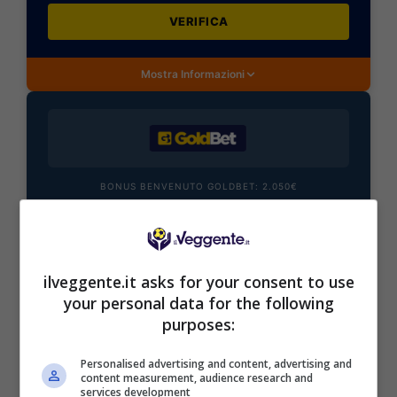
VERIFICA
Mostra Informazioni
BONUS BENVENUTO GOLDBET: 2.050€
Fino a 2050€ sport e casino
Per i nuovi registrati: 100% fino a 2.000€ in Bonus
Scommesse + 50% del primo deposito fino a 50€
2050€
ilveggente.it asks for your consent to use
your personal data for the following
purposes:
VERIFICA
Personalised advertising and content, advertising and
Mostra Informazioni
content measurement, audience research and
services development