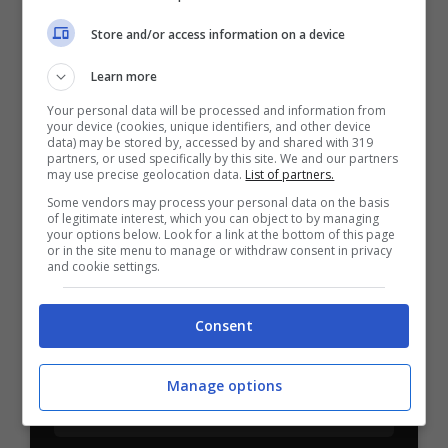
Store and/or access information on a device
Learn more
BONUS BENVENUTO LOTTOMATICA: 2050€
Your personal data will be processed and information from
Fino a 2050€ bonus scommesse e sport
your device (cookies, unique identifiers, and other device
data) may be stored by, accessed by and shared with 319
Per i nuovi utenti della piattaforma: 100% fino a 50€ in
partners, or used specifically by this site. We and our partners
Bonus Scommesse + 100% fino a 2000€ in Bonus
may use precise geolocation data.
List of partners.
Sport
Some vendors may process your personal data on the basis
2050€
of legitimate interest, which you can object to by managing
your options below. Look for a link at the bottom of this page
or in the site menu to manage or withdraw consent in privacy
and cookie settings.
VERIFICA
Consent
Mostra Informazioni
Manage options
SNAI