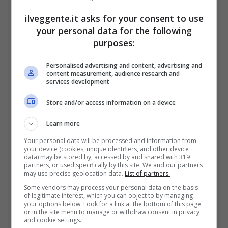
Fino a 2050€ bonus scommesse e sport
ilveggente.it asks for your consent to use
Per i nuovi utenti della piattaforma: 100% fino a 50€ in
Bonus Scommesse + 100% fino a 2000€ in Bonus
your personal data for the following
Sport
purposes:
2050€
Personalised advertising and content, advertising and
content measurement, audience research and
VERIFICA
services development
Store and/or access information on a device
Mostra Informazioni
Learn more
Your personal data will be processed and information from
SNAI
your device (cookies, unique identifiers, and other device
data) may be stored by, accessed by and shared with 319
partners, or used specifically by this site. We and our partners
may use precise geolocation data.
List of partners.
Bonus Benvenuto Sport: fino a 1.000€
Some vendors may process your personal data on the basis
50% sul deposito fino a 50€
of legitimate interest, which you can object to by managing
your options below. Look for a link at the bottom of this page
1000€
or in the site menu to manage or withdraw consent in privacy
and cookie settings.