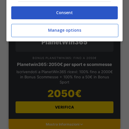
VERIFICA
Consent
Mostra Informazioni
Manage options
PlanetWin365
BONUS PLANETWIN365: FINO A 2050€
Planetwin365: 2050€ per sport e scommesse
Iscrivendoti a PlanetWin365 ricevi: 100% fino a 2000€
in Bonus Scommesse + 100% fino a 50€ in Bonus
Sport
2050€
VERIFICA
Mostra Informazioni