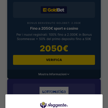
BONUS BENVENUTO GOLDBET: 2.050€
Fino a 2050€ sport e casino
Per i nuovi registrati: 100% fino a 2.000€ in Bonus
Scommesse + 50% del primo deposito fino a 50€
2050€
VERIFICA
Mostra Informazioni
BONUS BENVENUTO LOTTOMATICA: 2050€