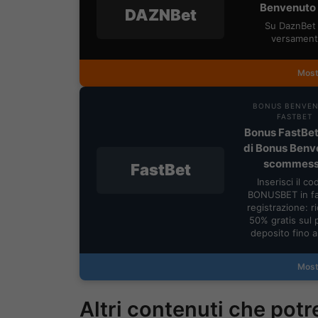
Benvenuto 
DAZNBet
Su DaznBet 
versament
Most
BONUS BENVE
FASTBET
Bonus FastBet
di Bonus Benv
scommes
FastBet
Inserisci il co
BONUSBET in fa
registrazione: ric
50% gratis sul 
deposito fino 
Most
Altri contenuti che potr