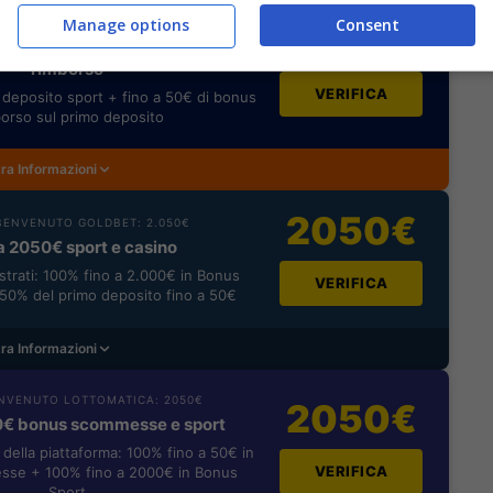
S SPORTBET: 100€ SUBITO
Manage options
Consent
200€
NZA deposito + fino a 50€ di
rimborso
VERIFICA
deposito sport + fino a 50€ di bonus
orso sul primo deposito
ra Informazioni
2050€
ENVENUTO GOLDBET: 2.050€
a 2050€ sport e casino
istrati: 100% fino a 2.000€ in Bonus
VERIFICA
0% del primo deposito fino a 50€
ra Informazioni
NVENUTO LOTTOMATICA: 2050€
2050€
0€ bonus scommesse e sport
i della piattaforma: 100% fino a 50€ in
VERIFICA
se + 100% fino a 2000€ in Bonus
Sport