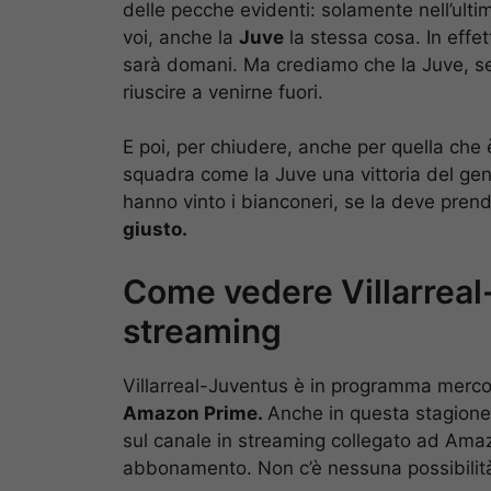
delle pecche evidenti: solamente nell’ultim
voi, anche la
Juve
la stessa cosa. In effet
sarà domani. Ma crediamo che la Juve, se
riuscire a venirne fuori.
E poi, per chiudere, anche per quella che
squadra come la Juve una vittoria del gen
hanno vinto i bianconeri, se la deve pren
giusto.
Come vedere Villarreal-
streaming
Villarreal-Juventus è in programma mercole
Amazon Prime.
Anche in questa stagione 
sul canale in streaming collegato ad Amaz
abbonamento. Non c’è nessuna possibilità 