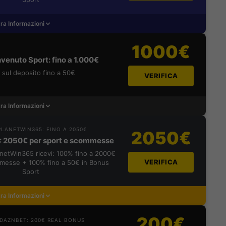
ra Informazioni
1000€
venuto Sport: fino a 1.000€
sul deposito fino a 50€
VERIFICA
ra Informazioni
LANETWIN365: FINO A 2050€
2050€
: 2050€ per sport e scommesse
lanetWin365 ricevi: 100% fino a 2000€
VERIFICA
messe + 100% fino a 50€ in Bonus
Sport
ra Informazioni
200€
DAZNBET: 200€ REAL BONUS