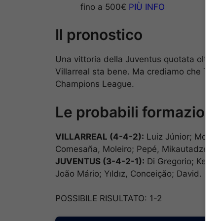
fino a 500€
PIÙ INFO
Il pronostico
Una vittoria della Juventus quotata oltre tr
Villarreal sta bene. Ma crediamo che Tudor
Champions League.
Le probabili formazioni
VILLARREAL (4-4-2):
Luiz Júnior; Mouri
Comesaña, Moleiro; Pepé, Mikautadze.
JUVENTUS (3-4-2-1):
Di Gregorio; Kelly,
João Mário; Yıldız, Conceição; David.
POSSIBILE RISULTATO: 1-2