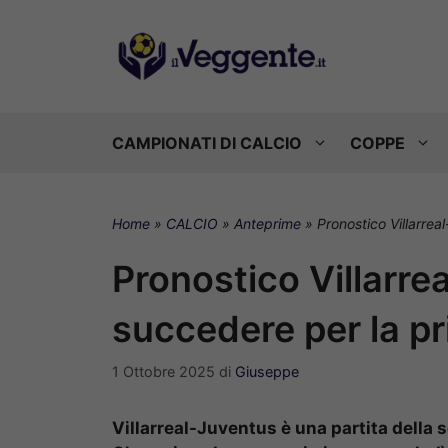
Vai
al
contenuto
CAMPIONATI DI CALCIO
COPPE
Home
»
CALCIO
»
Anteprime
»
Pronostico Villarre
Pronostico Villarre
succedere per la pr
1 Ottobre 2025
di
Giuseppe
Villarreal-Juventus è una partita della