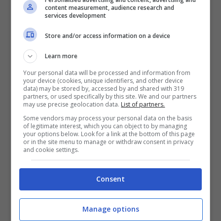
bonus rimborso sul primo deposito
content measurement, audience research and
services development
200€
Store and/or access information on a device
VERIFICA
Learn more
Your personal data will be processed and information from
Mostra Informazioni
your device (cookies, unique identifiers, and other device
data) may be stored by, accessed by and shared with 319
partners, or used specifically by this site. We and our partners
may use precise geolocation data.
List of partners.
Some vendors may process your personal data on the basis
of legitimate interest, which you can object to by managing
your options below. Look for a link at the bottom of this page
or in the site menu to manage or withdraw consent in privacy
BONUS BENVENUTO GOLDBET: 2.050€
and cookie settings.
Fino a 2050€ sport e casino
Per i nuovi registrati: 100% fino a 2.000€ in Bonus
Scommesse + 50% del primo deposito fino a 50€
Consent
2050€
Manage options
VERIFICA