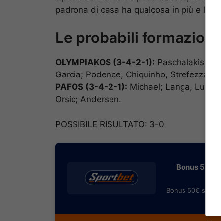
padrona di casa ha qualcosa in più e lo fa
Le probabili formazion
OLYMPIAKOS (3-4-2-1):
Paschalakis; Or
Garcia; Podence, Chiquinho, Strefezza; T
PAFOS (3-4-2-1):
Michael; Langa, Luckass
Orsic; Andersen.
POSSIBILE RISULTATO: 3-0
BONU
Bonus 50€ SE
Bonus 50€ senza 
rimb