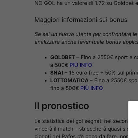
NO GOL ha un valore di 1.72 su Goldbet 
Maggiori informazioni sui bonus
Se sei un nuovo utente per confrontare le
analizzare anche l’eventuale bonus applica
GOLDBET
– Fino a 2550€ sport e c
a 500€
PIÙ INFO
SNAI
– 15 euro free + 50% sul prim
LOTTOMATICA
– Fino a 2550€ spo
fino a 500€
PIÙ INFO
Il pronostico
La statistica dei gol segnati nel secondo 
vincerà il match – sbloccherà quasi sicura
ciprioti del Pafos c’è poco da fare, nonost