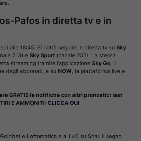
are.
-Pafos in diretta tv e in
 alle 18:45. Si potrà seguire in diretta tv su
Sky
nale 213) e
Sky Sport
(canale 252). La stessa
etta streaming tramite l’applicazione
Sky Go
, il
one degli abbonati, e su
NOW
, la piattaforma live e
ere GRATIS le notifiche con altri pronostici last
 TIRI E AMMONITI:
CLICCA QUI
0 Goldbet e
Lottomatica
e a 1.40 su
Sna
i. Il segno