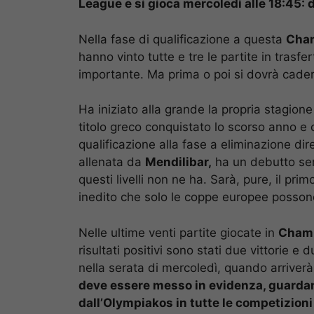
League e si gioca mercoledì alle 18:45: d
Nella fase di qualificazione a questa
Cham
hanno vinto tutte e tre le partite in trasf
importante. Ma prima o poi si dovrà cader
Ha iniziato alla grande la propria stagion
titolo greco conquistato lo scorso anno e 
qualificazione alla fase a eliminazione dir
allenata da
Mendilibar,
ha un debutto sem
questi livelli non ne ha. Sarà, pure, il pri
inedito che solo le coppe europee posson
Nelle ultime venti partite giocate in
Champ
risultati positivi sono stati due vittorie 
nella serata di mercoledì, quando arriverà
deve essere messo in evidenza, guardando
dall’Olympiakos in tutte le competizioni 