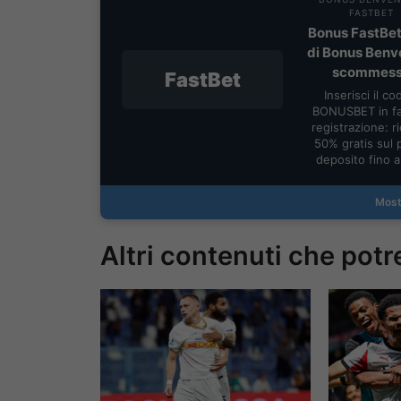
FASTBET
Bonus FastBet
di Bonus Benv
scommes
FastBet
Inserisci il co
BONUSBET in fa
registrazione: ric
50% gratis sul 
deposito fino 
Most
Altri contenuti che potr