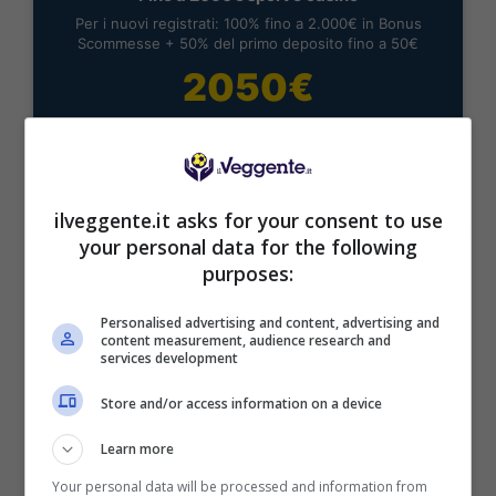
Per i nuovi registrati: 100% fino a 2.000€ in Bonus
Scommesse + 50% del primo deposito fino a 50€
2050€
VERIFICA
Mostra Informazioni
ilveggente.it asks for your consent to use
your personal data for the following
purposes:
Personalised advertising and content, advertising and
content measurement, audience research and
BONUS BENVENUTO LOTTOMATICA: 2050€
services development
Fino a 2050€ bonus scommesse e sport
Per i nuovi utenti della piattaforma: 100% fino a 50€ in
Store and/or access information on a device
Bonus Scommesse + 100% fino a 2000€ in Bonus
Sport
Learn more
2050€
Your personal data will be processed and information from