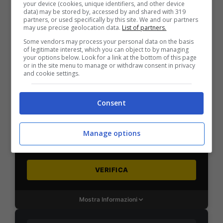
your device (cookies, unique identifiers, and other device
data) may be stored by, accessed by and shared with 319
VERIFICA
partners, or used specifically by this site. We and our partners
may use precise geolocation data.
List of partners.
Some vendors may process your personal data on the basis
Mostra Informazioni
of legitimate interest, which you can object to by managing
your options below. Look for a link at the bottom of this page
or in the site menu to manage or withdraw consent in privacy
and cookie settings.
SNAI
Consent
Bonus Benvenuto Sport: fino a 1.000€
50% sul deposito fino a 50€
Manage options
1000€
VERIFICA
Mostra Informazioni