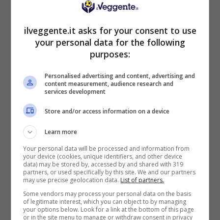
BONUS BENVENUTO LOTTOMATICA: 2050€
ilveggente.it asks for your consent to use
Fino a 2050€ bonus scommesse e sport
your personal data for the following
Per i nuovi utenti della piattaforma: 100% fino a 50€ in
Bonus Scommesse + 100% fino a 2000€ in Bonus
purposes:
Sport
2050€
Personalised advertising and content, advertising and
content measurement, audience research and
services development
VERIFICA
Store and/or access information on a device
Learn more
Mostra Informazioni
Your personal data will be processed and information from
your device (cookies, unique identifiers, and other device
data) may be stored by, accessed by and shared with 319
SNAI
partners, or used specifically by this site. We and our partners
may use precise geolocation data.
List of partners.
Some vendors may process your personal data on the basis
Bonus Benvenuto Sport: fino a 1.000€
of legitimate interest, which you can object to by managing
your options below. Look for a link at the bottom of this page
50% sul deposito fino a 50€
or in the site menu to manage or withdraw consent in privacy